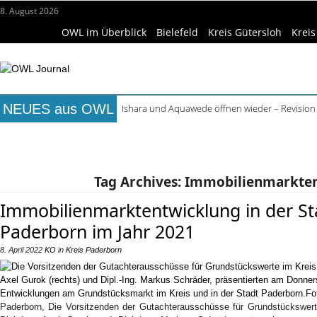
8. August 2026
OWL im Überblick
Bielefeld
Kreis Gütersloh
Kreis
NEUES aus OWL
Ishara und Aquawede öffnen wieder – Revision
Alkoholprobleme in Bielefeld verursachen mehr
Titelseite
Beruf & Bildung
Freizeittipps
Haus & Ga
Handgemachte Geschenkideen im Pop-up-Store
Bielefelder Freibäder: 350.000 Gäste schon An
Wissenschaft & Hochschule
Medizin & Gesundheit
K
Freie Ausbildungsplätze in OWL: 3.870 Stellen o
Tag Archives:
Immobilienmarkten
Immobilienmarktentwicklung in der St
Paderborn im Jahr 2021
8. April 2022
KO
in
Kreis Paderborn
Paderborn, Die Vorsitzenden der Gutachterausschüsse für Grundstückswert