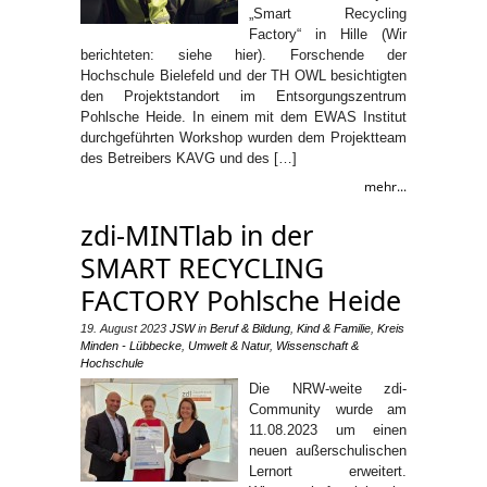
„Smart Recycling
Factory“ in Hille (Wir
berichteten: siehe hier). Forschende der
Hochschule Bielefeld und der TH OWL besichtigten
den Projektstandort im Entsorgungszentrum
Pohlsche Heide. In einem mit dem EWAS Institut
durchgeführten Workshop wurden dem Projektteam
des Betreibers KAVG und des […]
mehr...
zdi-MINTlab in der
SMART RECYCLING
FACTORY Pohlsche Heide
19. August 2023
JSW
in
Beruf & Bildung
,
Kind & Familie
,
Kreis
Minden - Lübbecke
,
Umwelt & Natur
,
Wissenschaft &
Hochschule
Die NRW-weite zdi-
Community wurde am
11.08.2023 um einen
neuen außerschulischen
Lernort erweitert.