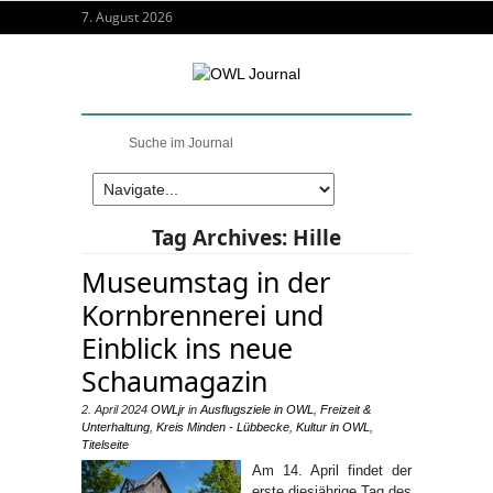
7. August 2026
Tag Archives:
Hille
Museumstag in der
Kornbrennerei und
Einblick ins neue
Schaumagazin
2. April 2024
OWLjr
in
Ausflugsziele in OWL
,
Freizeit &
Unterhaltung
,
Kreis Minden - Lübbecke
,
Kultur in OWL
,
Titelseite
Am 14. April findet der
erste diesjährige Tag des