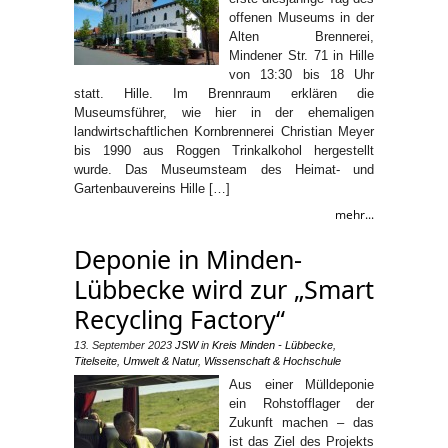
offenen Museums in der
Alten Brennerei,
Mindener Str. 71 in Hille
von 13:30 bis 18 Uhr
statt. Hille. Im Brennraum erklären die
Museumsführer, wie hier in der ehemaligen
landwirtschaftlichen Kornbrennerei Christian Meyer
bis 1990 aus Roggen Trinkalkohol hergestellt
wurde. Das Museumsteam des Heimat- und
Gartenbauvereins Hille […]
mehr...
Deponie in Minden-
Lübbecke wird zur „Smart
Recycling Factory“
13. September 2023
JSW
in
Kreis Minden - Lübbecke
,
Titelseite
,
Umwelt & Natur
,
Wissenschaft & Hochschule
Aus einer Mülldeponie
ein Rohstofflager der
Zukunft machen – das
ist das Ziel des Projekts