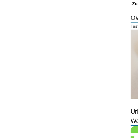
-
Zu
OW
Tes
Ur
Wa