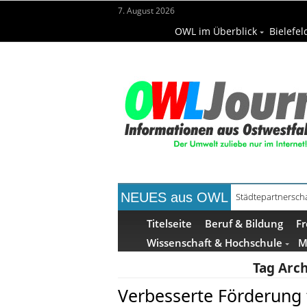
7. August 2026
OWL im Überblick
Bielefel
NEUES aus OWL
Kollektion Skill S
Titelseite
Beruf & Bildung
Fr
Wissenschaft & Hochschule
M
Tag Arch
Verbesserte Förderung 