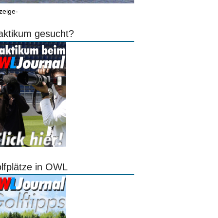
zeige-
aktikum gesucht?
lfplätze in OWL