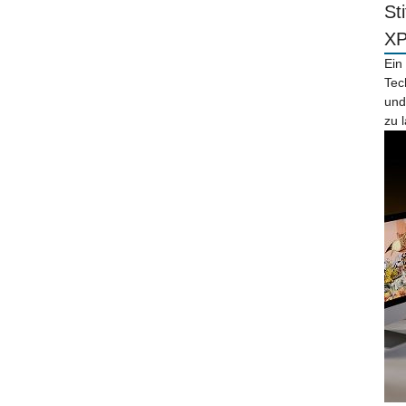
St
X
Ein
Tec
und
zu 