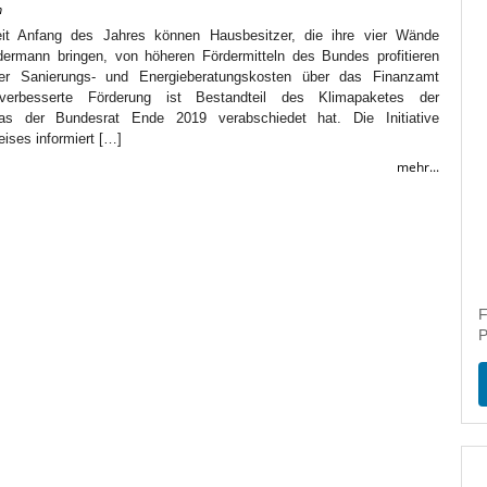
h
eit Anfang des Jahres können Hausbesitzer, die ihre vier Wände
dermann bringen, von höheren Fördermitteln des Bundes profitieren
rer Sanierungs- und Energieberatungskosten über das Finanzamt
verbesserte Förderung ist Bestandteil des Klimapaketes der
das der Bundesrat Ende 2019 verabschiedet hat. Die Initiative
ses informiert […]
mehr...
F
P