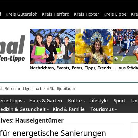
d
Kreis Gütersloh
Kreis Herford
Kreis Höxter
Kreis Lippe
Kre
haring der HSBI in Berlin ausgezeichnet
eizeittipps
Haus & Garten
Kultur
Lifestyle
Sport
Um
edizin & Gesundheit
Kind & Familie
Tourismus
ives:
Hauseigentümer
für energetische Sanierungen