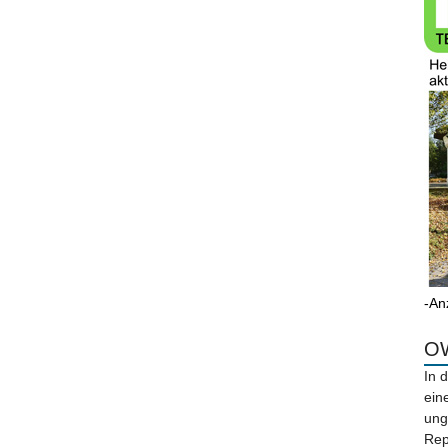
-An
OW
In 
ein
ung
Rep