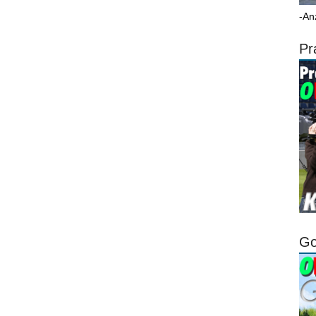
-An
Pr
Go