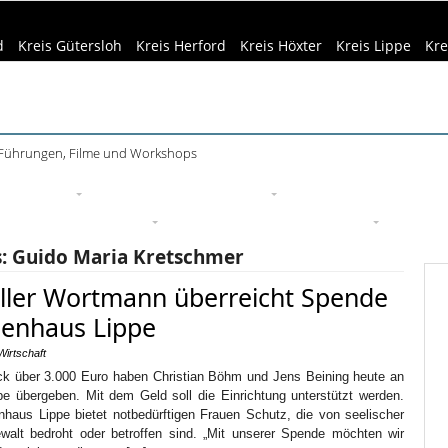
d
Kreis Gütersloh
Kreis Herford
Kreis Höxter
Kreis Lippe
Kre
 Führungen, Filme und Workshops
eizeittipps
Haus & Garten
Kultur
Lifestyle
Sport
Um
edizin & Gesundheit
Kind & Familie
Tourismus
s:
Guido Maria Kretschmer
ller Wortmann überreicht Spende
uenhaus Lippe
Wirtschaft
k über 3.000 Euro haben Christian Böhm und Jens Beining heute an
e übergeben. Mit dem Geld soll die Einrichtung unterstützt werden.
haus Lippe bietet notbedürftigen Frauen Schutz, die von seelischer
ewalt bedroht oder betroffen sind. „Mit unserer Spende möchten wir