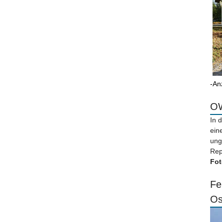
-An
OW
In 
ein
ung
Rep
Fot
Fe
Os