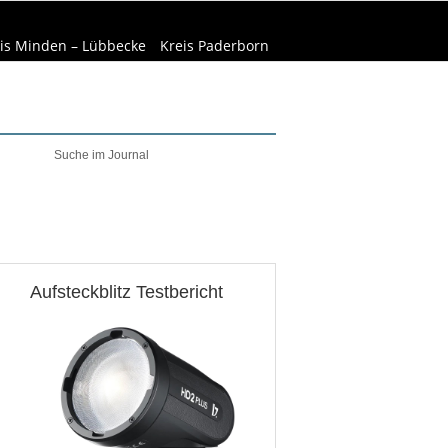
is Minden – Lübbecke
Kreis Paderborn
welt & Natur
Wirtschaft
Aufsteckblitz Testbericht