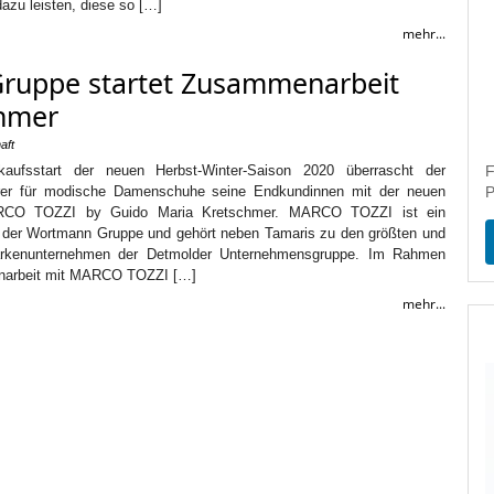
dazu leisten, diese so […]
mehr...
ruppe startet Zusammenarbeit
chmer
aft
aufsstart der neuen Herbst-Winter-Saison 2020 überrascht der
F
rer für modische Damenschuhe seine Endkundinnen mit der neuen
P
MARCO TOZZI by Guido Maria Kretschmer. MARCO TOZZI ist ein
 der Wortmann Gruppe und gehört neben Tamaris zu den größten und
Markenunternehmen der Detmolder Unternehmensgruppe. Im Rahmen
narbeit mit MARCO TOZZI […]
mehr...