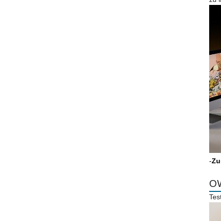
-
Zu
OW
Tes