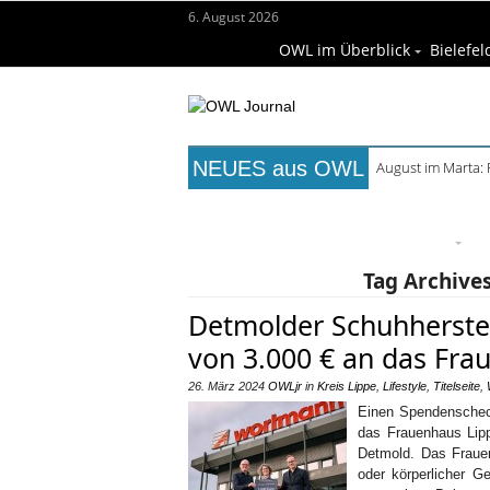
6. August 2026
OWL im Überblick
Bielefel
NEUES aus OWL
August im Marta:
Titelseite
Beruf & Bildung
Fr
Wissenschaft & Hochschule
M
Tag Archive
Detmolder Schuhherste
von 3.000 € an das Fra
26. März 2024
OWLjr
in
Kreis Lippe
,
Lifestyle
,
Titelseite
,
Einen Spendenschec
das Frauenhaus Lipp
Detmold. Das Frauen
oder körperlicher G