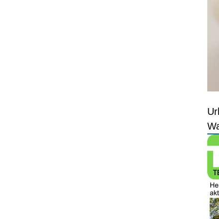
Ur
Wa