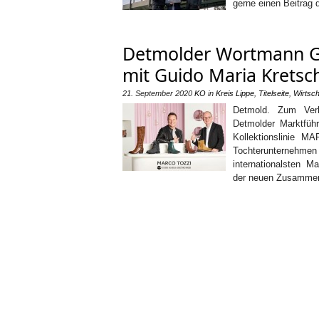
gerne einen Beitrag 
Detmolder Wortmann G
mit Guido Maria Krets
21. September 2020
KO
in
Kreis Lippe
,
Titelseite
,
Wirtsch
Detmold. Zum Verk
Detmolder Marktfüh
Kollektionslinie 
Tochterunternehmen
internationalsten 
der neuen Zusamme