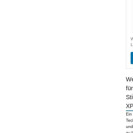
W
L
We
fü
St
X
Ein
Tec
und
zu 