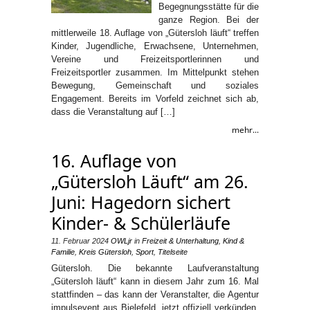
Begegnungsstätte für die
ganze Region. Bei der
mittlerweile 18. Auflage von „Gütersloh läuft“ treffen
Kinder, Jugendliche, Erwachsene, Unternehmen,
Vereine und Freizeitsportlerinnen und
Freizeitsportler zusammen. Im Mittelpunkt stehen
Bewegung, Gemeinschaft und soziales
Engagement. Bereits im Vorfeld zeichnet sich ab,
dass die Veranstaltung auf […]
mehr...
16. Auflage von
„Gütersloh Läuft“ am 26.
Juni: Hagedorn sichert
Kinder- & Schülerläufe
11. Februar 2024
OWLjr
in
Freizeit & Unterhaltung
,
Kind &
Familie
,
Kreis Gütersloh
,
Sport
,
Titelseite
Gütersloh. Die bekannte Laufveranstaltung
„Gütersloh läuft“ kann in diesem Jahr zum 16. Mal
stattfinden – das kann der Veranstalter, die Agentur
impulsevent aus Bielefeld, jetzt offiziell verkünden.