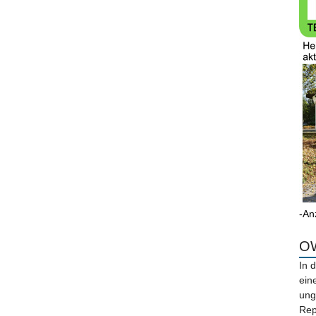
-An
OW
In 
ein
ung
Rep