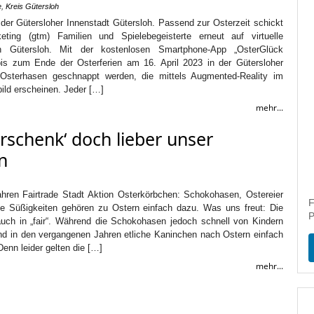
e
,
Kreis Gütersloh
der Gütersloher Innenstadt Gütersloh. Passend zur Osterzeit schickt
eting (gtm) Familien und Spielebegeisterte erneut auf virtuelle
n Gütersloh. Mit der kostenlosen Smartphone-App „OsterGlück
is zum Ende der Osterferien am 16. April 2023 in der Gütersloher
e Osterhasen geschnappt werden, die mittels Augmented-Reality im
ild erscheinen. Jeder […]
mehr...
rschenk‘ doch lieber unser
n
Jahren Fairtrade Stadt Aktion Osterkörbchen: Schokohasen, Ostereier
F
he Süßigkeiten gehören zu Ostern einfach dazu. Was uns freut: Die
P
auch in „fair“. Während die Schokohasen jedoch schnell von Kindern
nd in den vergangenen Jahren etliche Kaninchen nach Ostern einfach
enn leider gelten die […]
mehr...