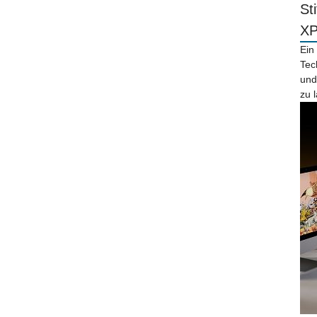
St
X
Ein
Tec
und
zu 