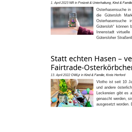
1. April 2023
NR
in
Freizeit & Unterhaltung
,
Kind & Famili
Osterhasensuche in 
die Gütersloh Mark
Osterhasensuche i
Gütersloh“ können b
Innenstadt virtuell
Gütersloher Straßenb
Statt echten Hasen – ve
Fairtrade-Osterkörbche
13. April 2022
OWLjr
in
Kind & Familie
,
Kreis Herford
Vlotho ist seit 10 
und andere österlic
Leckereien gibt es 
genascht werden, si
ausgesetzt worden. D