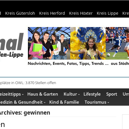
d
Kreis Gütersloh
Kreis Herford
Kreis Höxter
Kreis Lippe
Kre
plätze in OWL: 3.870 Stellen offen
eizeittipps
Haus & Garten
Kultur
Lifestyle
Sport
Um
edizin & Gesundheit
Kind & Familie
Tourismus
Archives:
gewinnen
en