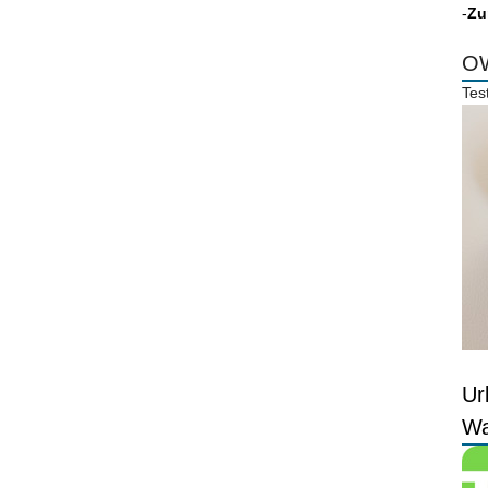
-
Zu
OW
Tes
Ur
Wa