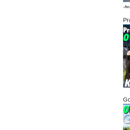
-An
Pr
Go