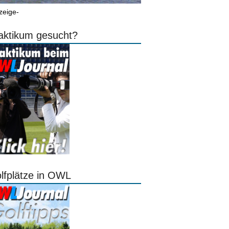
zeige-
aktikum gesucht?
lfplätze in OWL