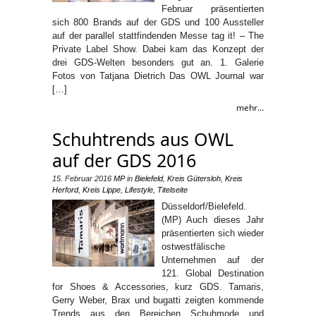
Februar präsentierten
sich 800 Brands auf der GDS und 100 Aussteller
auf der parallel stattfindenden Messe tag it! – The
Private Label Show. Dabei kam das Konzept der
drei GDS-Welten besonders gut an. 1. Galerie
Fotos von Tatjana Dietrich Das OWL Journal war
[…]
mehr...
Schuhtrends aus OWL
auf der GDS 2016
15. Februar 2016
MP
in
Bielefeld
,
Kreis Gütersloh
,
Kreis
Herford
,
Kreis Lippe
,
Lifestyle
,
Titelseite
Düsseldorf/Bielefeld.
(MP) Auch dieses Jahr
präsentierten sich wieder
ostwestfälische
Unternehmen auf der
121. Global Destination
for Shoes & Accessories, kurz GDS. Tamaris,
Gerry Weber, Brax und bugatti zeigten kommende
Trends aus den Bereichen Schuhmode und