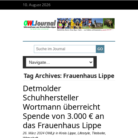
10. August 2026
Tag Archives:
Frauenhaus Lippe
Detmolder
Schuhhersteller
Wortmann überreicht
Spende von 3.000 € an
das Frauenhaus Lippe
26. März 2024
OWLjr
in
Kreis Lippe
,
Lifestyle
,
Titelseite
,
Wirtschaft