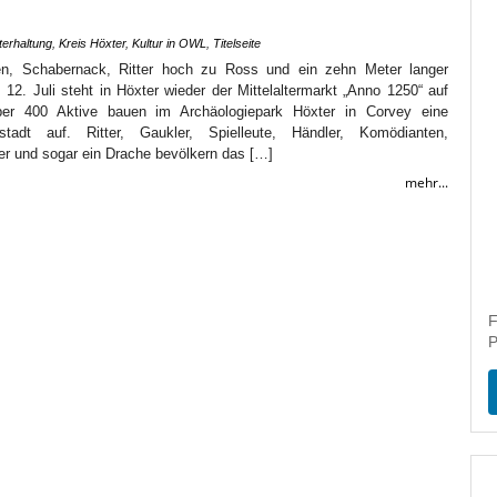
terhaltung
,
Kreis Höxter
,
Kultur in OWL
,
Titelseite
en, Schabernack, Ritter hoch zu Ross und ein zehn Meter langer
12. Juli steht in Höxter wieder der Mittelaltermarkt „Anno 1250“ auf
r 400 Aktive bauen im Archäologiepark Höxter in Corvey eine
eltstadt auf. Ritter, Gaukler, Spielleute, Händler, Komödianten,
er und sogar ein Drache bevölkern das […]
mehr...
F
P