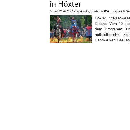
in Höxter
5. Juli 2026
OWLjr
in
Ausflugsziele in OWL
,
Freizeit & Un
Höxter. Stelzenwes
Drache: Vom 10. bis 
dem Programm. Übe
mittelalterliche Z
Handwerker, Heerlag