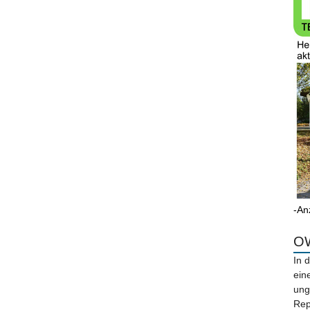
-An
OW
In 
ein
ung
Rep