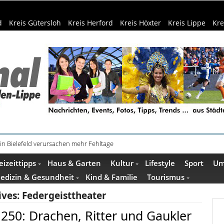
d
Kreis Gütersloh
Kreis Herford
Kreis Höxter
Kreis Lippe
Kre
schenkideen im Pop-up-Store in Büren
eizeittipps
Haus & Garten
Kultur
Lifestyle
Sport
Um
edizin & Gesundheit
Kind & Familie
Tourismus
ives:
Federgeisttheater
250: Drachen, Ritter und Gaukler