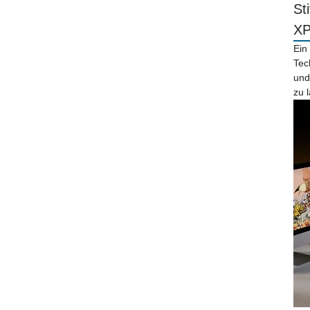
St
X
Ein
Tec
und
zu 