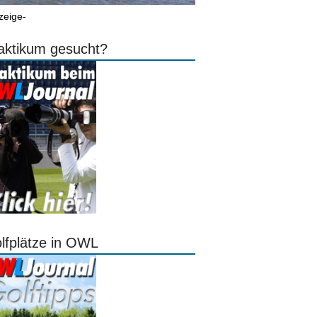
zeige-
aktikum gesucht?
lfplätze in OWL