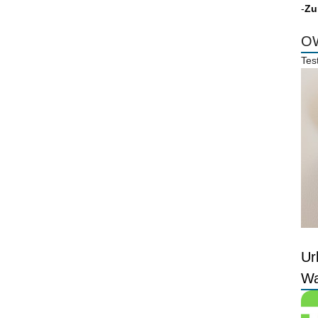
-
Zu
OW
Tes
Ur
Wa