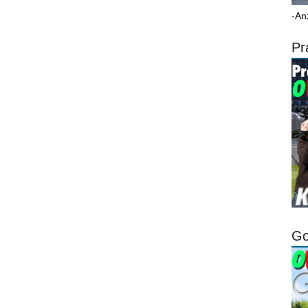
-An
Pr
Go