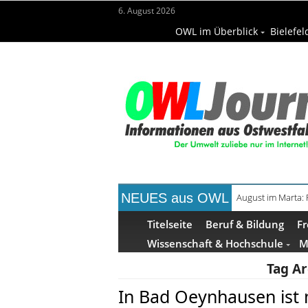
6. August 2026
OWL im Überblick
Bielefel
NEUES aus OWL
August im Marta:
Frühaufsteher-F
Titelseite
Beruf & Bildung
Fr
Wissenschaft & Hochschule
M
Tag Ar
In Bad Oeynhausen ist