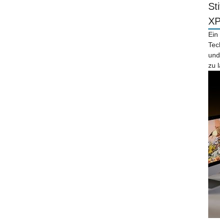
St
X
Ein
Tec
und
zu 