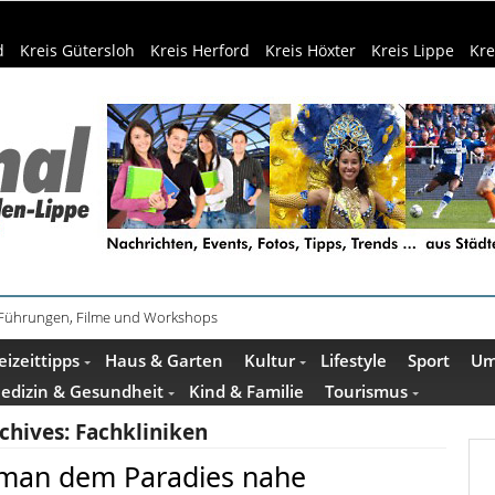
d
Kreis Gütersloh
Kreis Herford
Kreis Höxter
Kreis Lippe
Kre
 Führungen, Filme und Workshops
ührung im Mindener Museum am 13. August
eizeittipps
Haus & Garten
Kultur
Lifestyle
Sport
Um
edizin & Gesundheit
Kind & Familie
Tourismus
chives:
Fachkliniken
 man dem Paradies nahe