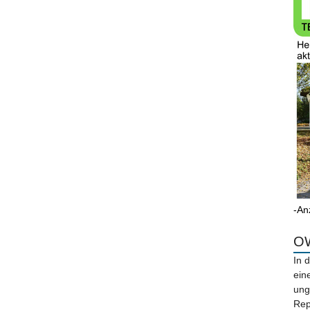
-An
OW
In 
ein
ung
Rep