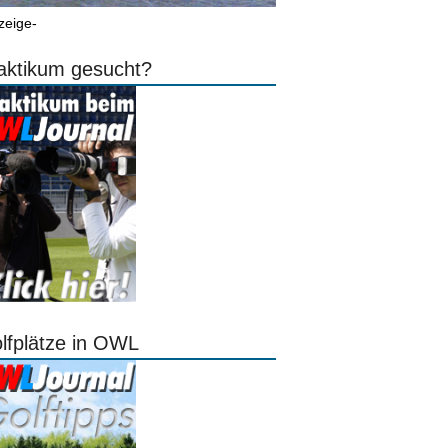
zeige-
aktikum gesucht?
lfplätze in OWL