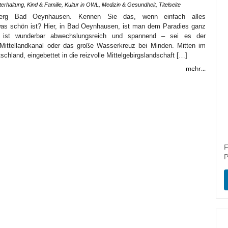
terhaltung
,
Kind & Familie
,
Kultur in OWL
,
Medizin & Gesundheit
,
Titelseite
erg Bad Oeynhausen. Kennen Sie das, wenn einfach alles
 schön ist? Hier, in Bad Oeynhausen, ist man dem Paradies ganz
ist wunderbar abwechslungsreich und spannend – sei es der
 Mittellandkanal oder das große Wasserkreuz bei Minden. Mitten im
schland, eingebettet in die reizvolle Mittelgebirgslandschaft […]
mehr...
F
P