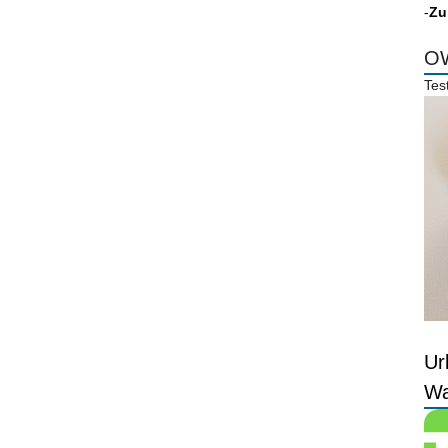
-
Zu
OW
Tes
Ur
Wa