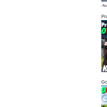
-An
Pr
Go