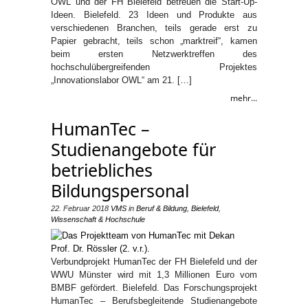
OWL und der FH Bielefeld betreuen die Start-Up-
Ideen. Bielefeld. 23 Ideen und Produkte aus
verschiedenen Branchen, teils gerade erst zu
Papier gebracht, teils schon „marktreif“, kamen
beim ersten Netzwerktreffen des
hochschulübergreifenden Projektes
„Innovationslabor OWL“ am 21. […]
mehr...
HumanTec –
Studienangebote für
betriebliches
Bildungspersonal
22. Februar 2018
VMS
in
Beruf & Bildung
,
Bielefeld
,
Wissenschaft & Hochschule
Verbundprojekt HumanTec der FH Bielefeld und der
WWU Münster wird mit 1,3 Millionen Euro vom
BMBF gefördert. Bielefeld. Das Forschungsprojekt
HumanTec – Berufsbegleitende Studienangebote