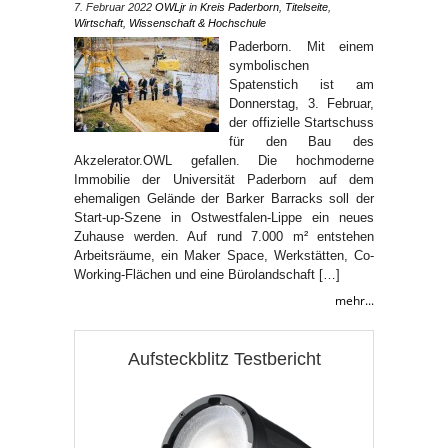
7. Februar 2022
OWLjr
in
Kreis Paderborn
,
Titelseite
,
Wirtschaft
,
Wissenschaft & Hochschule
Paderborn. Mit einem
symbolischen
Spatenstich ist am
Donnerstag, 3. Februar,
der offizielle Startschuss
für den Bau des
Akzelerator.OWL gefallen. Die hochmoderne
Immobilie der Universität Paderborn auf dem
ehemaligen Gelände der Barker Barracks soll der
Start-up-Szene in Ostwestfalen-Lippe ein neues
Zuhause werden. Auf rund 7.000 m² entstehen
Arbeitsräume, ein Maker Space, Werkstätten, Co-
Working-Flächen und eine Bürolandschaft […]
mehr...
Aufsteckblitz Testbericht