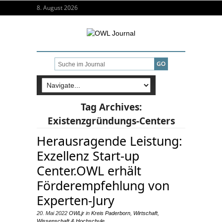
8. August 2026
Tag Archives:
Existenzgründungs-Centers
Herausragende Leistung:
Exzellenz Start-up
Center.OWL erhält
Förderempfehlung von
Experten-Jury
20. Mai 2022
OWLjr
in
Kreis Paderborn
,
Wirtschaft
,
Wissenschaft & Hochschule