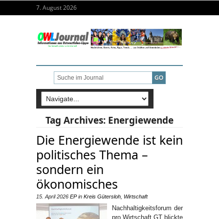
7. August 2026
Tag Archives:
Energiewende
Die Energiewende ist kein
politisches Thema –
sondern ein
ökonomisches
15. April 2026
EP
in
Kreis Gütersloh
,
Wirtschaft
Nachhaltigkeitsforum der
pro Wirtschaft GT blickte