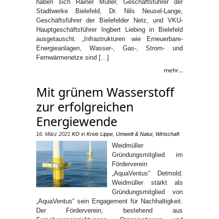
haben sich Rainer Müller, Geschäftsführer der
Stadtwerke Bielefeld, Dr. Nils Neusel-Lange,
Geschäftsführer der Bielefelder Netz, und VKU-
Hauptgeschäftsführer Ingbert Liebing in Bielefeld
ausgetauscht. „Infrastrukturen wie Erneuerbare-
Energieanlagen, Wasser-, Gas-, Strom- und
Fernwärmenetze sind […]
mehr...
Mit grünem Wasserstoff
zur erfolgreichen
Energiewende
16. März 2021
KO
in
Kreis Lippe
,
Umwelt & Natur
,
Wirtschaft
Weidmüller
Gründungsmitglied im
Förderverein
„AquaVentus“ Detmold.
Weidmüller stärkt als
Gründungsmitglied von
„AquaVentus“ sein Engagement für Nachhaltigkeit.
Der Förderverein, bestehend aus