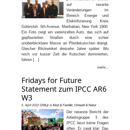
auf rasante
Veränderungen im
Bereich Energie und
Elektrifizierung. Kreis
Gütersloh. 5th Avenue, Manhattan, New York 1900:
Ein Foto zeigt ein vereinzeltes Auto, das sich auf
gepflasterten Straßen durch eine schier
unüberblickbare Masse an Pferdekutschen drängt.
Gleicher Blickwinkel dreizehn Jahre später: Wo
noch vor kurzer Zeit die Kutschen dominierten,
fahren […]
mehr...
Fridays for Future
Statement zum IPCC AR6
W3
5. April 2022
OWLjr
in
Kind & Familie
,
Umwelt & Natur
Der neueste Bericht der
Arbeitsgruppe 3 des
IPCC lässt keine Fragen
offen. Er zeigt klar: Das