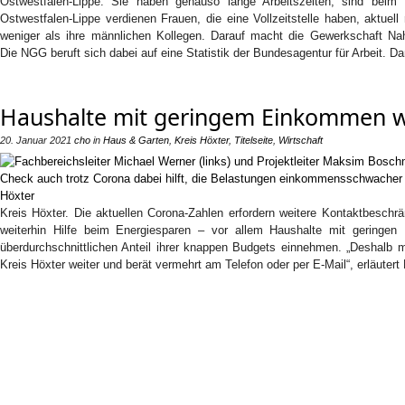
Ostwestfalen-Lippe. Sie haben genauso lange Arbeitszeiten, sind beim
Ostwestfalen-Lippe verdienen Frauen, die eine Vollzeitstelle haben, aktue
weniger als ihre männlichen Kollegen. Darauf macht die Gewerkschaft N
Die NGG beruft sich dabei auf eine Statistik der Bundesagentur für Arbeit. Da
Haushalte mit geringem Einkommen 
20. Januar 2021
cho
in
Haus & Garten
,
Kreis Höxter
,
Titelseite
,
Wirtschaft
Kreis Höxter. Die aktuellen Corona-Zahlen erfordern weitere Kontaktbesch
weiterhin Hilfe beim Energiesparen – vor allem Haushalte mit geringe
überdurchschnittlichen Anteil ihrer knappen Budgets einnehmen. „Deshalb
Kreis Höxter weiter und berät vermehrt am Telefon oder per E-Mail“, erläuter