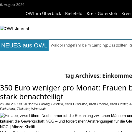
6. August 2026
OWL im Überblick
Bielefeld
Kreis Gütersloh
Kreis
NEUES aus OWL
Waldbrandgefahr beim Camping: Das sollten R
Städtepartnerschaft Büren und Ignalina beim S
Titelseite
Beruf & Bildung
Freizeittipps
Haus & Ga
Kollektion Skill Sharing der HSBI in Berlin ausg
Matteo Raggi Quartett in Harsewinkel spielt zwe
Wissenschaft & Hochschule
Medizin & Gesundheit
K
Berufsbegleitender Bachelorstudiengang Betrieb
Tag Archives:
Einkomm
350 Euro weniger pro Monat: Frauen
stark benachteiligt
26. Juli 2021
KO
in
Beruf & Bildung
,
Bielefeld
,
Kreis Gütersloh
,
Kreis Herford
,
Kreis Höxter
,
K
Paderborn
,
Titelseite
,
Wirtschaft