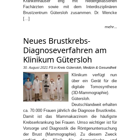
Krankenhäuser eng mit niedergelassenen
Fachärzten sowie mit dem Interdisziplinären
Brustzentrum Gütersloh zusammen. Dr. Wencke
[…]
mehr...
Neues Brustkrebs-
Diagnoseverfahren am
Klinikum Gütersloh
30. August 2021
FS
in
Kreis Gütersloh
,
Medizin & Gesundheit
Klinikum verfügt nun
über ein Gerät für die
digitale Tomosynthese
(3D-Mammographie).
Gütersloh.
Deutschlandweit erhalten
ca. 70.000 Frauen jährlich die Diagnose Brustkrebs.
Damit ist das Mammakarzinom die häufigste
Krebserkrankung bei Frauen. Umso wichtiger ist für
Vorsorge und Diagnostik die Röntgenuntersuchung
der Brust (Mammographie). Zu diesem Zweck