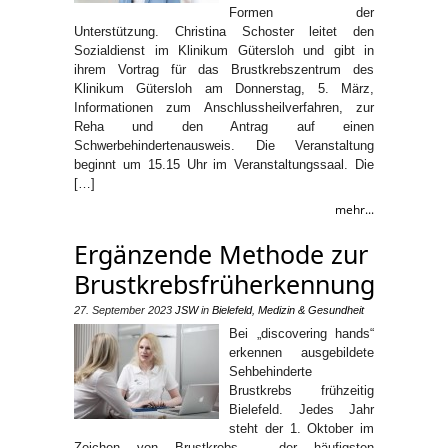
Formen der
Unterstützung. Christina Schoster leitet den
Sozialdienst im Klinikum Gütersloh und gibt in
ihrem Vortrag für das Brustkrebszentrum des
Klinikum Gütersloh am Donnerstag, 5. März,
Informationen zum Anschlussheilverfahren, zur
Reha und den Antrag auf einen
Schwerbehindertenausweis. Die Veranstaltung
beginnt um 15.15 Uhr im Veranstaltungssaal. Die
[…]
mehr...
Ergänzende Methode zur
Brustkrebsfrüherkennung
27. September 2023
JSW
in
Bielefeld
,
Medizin & Gesundheit
Bei „discovering hands“
erkennen ausgebildete
Sehbehinderte
Brustkrebs frühzeitig
Bielefeld. Jedes Jahr
steht der 1. Oktober im
Zeichen von Brustkrebs – der häufigsten