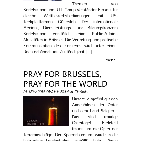
Themen von
Bertelsmann und RTL Group Verstärkter Einsatz für
gleiche Wettbewerbsbedingungen mit US-
Techplattformen Gütersloh. Der internationale
Medien-, Dienstleistungs- und Bildungskonzern
Bertelsmann verstärkt seine Public-Affairs-
Aktivitäten in Brüssel. Die Vertretung und politische
Kommunikation des Konzerns wird unter einem
Dach gebündelt mit Zuständigkeit […]
mehr...
PRAY FOR BRUSSELS,
PRAY FOR THE WORLD
24. März 2016
OWLjr
in
Bielefeld
,
Titelseite
Unsere Mitgefühl gilt den
Angehörigen der Opfer
und dem Land Belgien –
Das sind traurige
Ostertage! Bielefeld
trauert um die Opfer der
Terroranschläge. Der Sparrenburgturm wurde in die
belgischen Landesfarben „gehüllt“. Foto: Jürgen