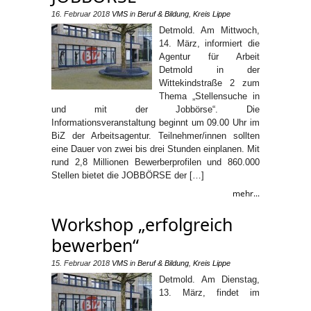
16. Februar 2018
VMS
in
Beruf & Bildung
,
Kreis Lippe
Detmold. Am Mittwoch,
14. März, informiert die
Agentur für Arbeit
Detmold in der
Wittekindstraße 2 zum
Thema „Stellensuche in
und mit der Jobbörse“. Die
Informationsveranstaltung beginnt um 09.00 Uhr im
BiZ der Arbeitsagentur. Teilnehmer/innen sollten
eine Dauer von zwei bis drei Stunden einplanen. Mit
rund 2,8 Millionen Bewerberprofilen und 860.000
Stellen bietet die JOBBÖRSE der […]
mehr...
Workshop „erfolgreich
bewerben“
15. Februar 2018
VMS
in
Beruf & Bildung
,
Kreis Lippe
Detmold. Am Dienstag,
13. März, findet im