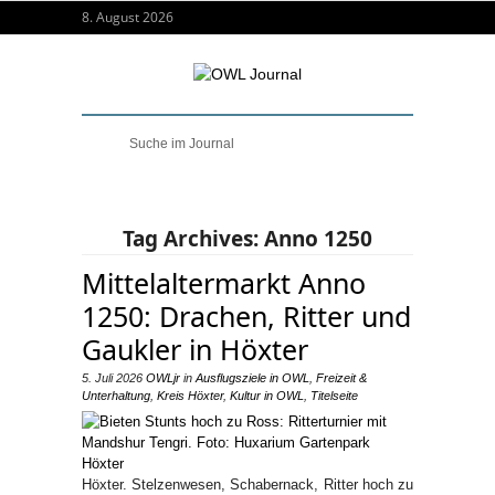
8. August 2026
Tag Archives:
Anno 1250
Mittelaltermarkt Anno
1250: Drachen, Ritter und
Gaukler in Höxter
5. Juli 2026
OWLjr
in
Ausflugsziele in OWL
,
Freizeit &
Unterhaltung
,
Kreis Höxter
,
Kultur in OWL
,
Titelseite
Höxter. Stelzenwesen, Schabernack, Ritter hoch zu