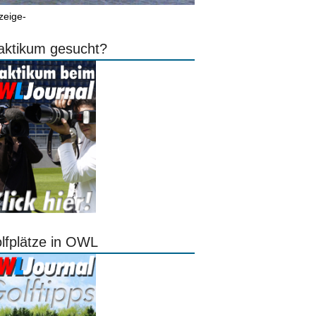
zeige-
aktikum gesucht?
lfplätze in OWL