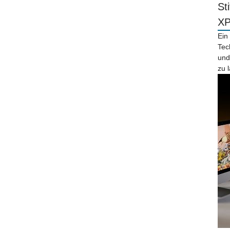
St
X
Ein
Tec
und
zu 