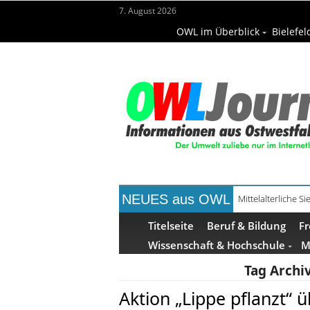
7. August 2026
OWL im Überblick
Bielefel
NEUES aus OWL
Mittelalterliche 
Mühlenquilter au
Titelseite
Beruf & Bildung
Fr
Wissenschaft & Hochschule
M
Tag Archi
Aktion „Lippe pflanzt“ 