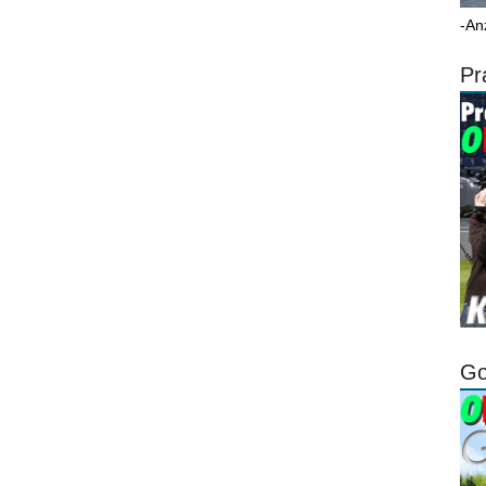
-An
Pr
Go