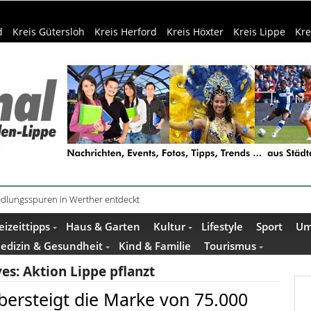
d
Kreis Gütersloh
Kreis Herford
Kreis Höxter
Kreis Lippe
Kre
Siedlungsspuren in Werther entdeckt
f dem Museumshof zeigen ihre Quilts
eizeittipps
Haus & Garten
Kultur
Lifestyle
Sport
Um
edizin & Gesundheit
Kind & Familie
Tourismus
ves:
Aktion Lippe pflanzt
übersteigt die Marke von 75.000