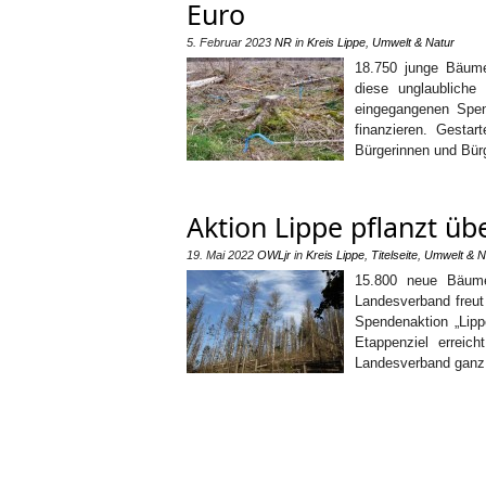
Euro
5. Februar 2023
NR
in
Kreis Lippe
,
Umwelt & Natur
18.750 junge Bäume
diese unglaublich
eingegangenen Spend
finanzieren. Gesta
Bürgerinnen und Bür
Aktion Lippe pflanzt üb
19. Mai 2022
OWLjr
in
Kreis Lippe
,
Titelseite
,
Umwelt & N
15.800 neue Bäume
Landesverband freut 
Spendenaktion „Lipp
Etappenziel erreic
Landesverband ganz 