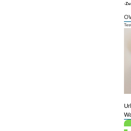
-
Zu
OW
Tes
Ur
Wa