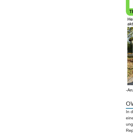
-An
OW
In 
ein
ung
Rep