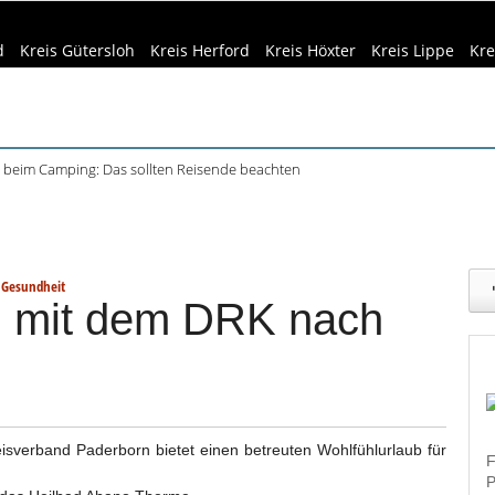
d
Kreis Gütersloh
Kreis Herford
Kreis Höxter
Kreis Lippe
Kre
beim Camping: Das sollten Reisende beachten
ft Büren und Ignalina beim Stadtjubiläum
eizeittipps
Haus & Garten
Kultur
Lifestyle
Sport
Umw
haring der HSBI in Berlin ausgezeichnet
tett in Harsewinkel spielt zweimal
dizin & Gesundheit
Kind & Familie
Tourismus
r Bachelorstudiengang Betriebswirtschaft: HSBI informiert online
 Gesundheit
n mit dem DRK nach
isverband Paderborn bietet einen betreuten Wohlfühlurlaub für
F
P