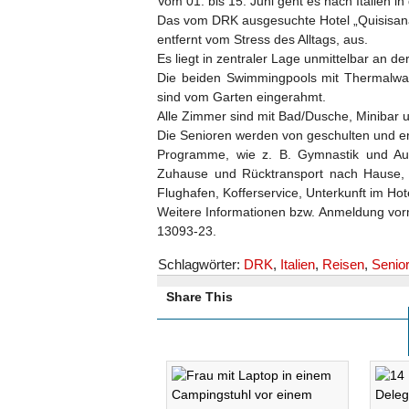
Vom 01. bis 15. Juni geht es nach Italien 
Das vom DRK ausgesuchte Hotel „Quisisana
entfernt vom Stress des Alltags, aus.
Es liegt in zentraler Lage unmittelbar an 
Die beiden Swimmingpools mit Thermalwass
sind vom Garten eingerahmt.
Alle Zimmer sind mit Bad/Dusche, Minibar 
Die Senioren werden von geschulten und e
Programme, wie z. B. Gymnastik und Aus
Zuhause und Rücktransport nach Hause, 
Flughafen, Kofferservice, Unterkunft im Ho
Weitere Informationen bzw. Anmeldung vor
13093-23.
Schlagwörter:
DRK
,
Italien
,
Reisen
,
Senio
Share This