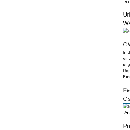
Tes
Ur
Wa
OW
In 
ein
ung
Rep
Fot
Fe
Os
-An
Pr