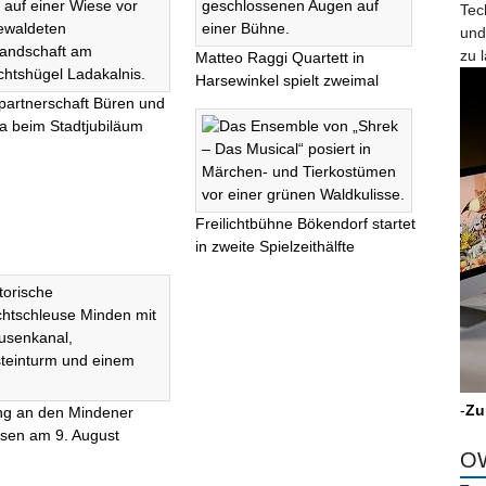
Tec
und
zu 
Matteo Raggi Quartett in
Harsewinkel spielt zweimal
partnerschaft Büren und
na beim Stadtjubiläum
Freilichtbühne Bökendorf startet
in zweite Spielzeithälfte
-
Zu
ng an den Mindener
sen am 9. August
OW