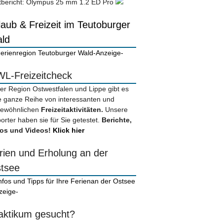
tbericht: Olympus 25 mm 1.2 ED Pro
laub & Freizeit im Teutoburger
ld
-Anzeige-
L-Freizeitcheck
der Region Ostwestfalen und Lippe gibt es
e ganze Reihe von interessanten und
ewöhnlichen
Freizeitaktivitäten.
Unsere
orter haben sie für Sie getestet.
Berichte,
os und Videos!
Klick hier
rien und Erholung an der
tsee
zeige-
aktikum gesucht?