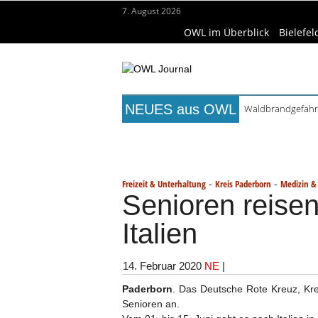
7. August 2026
OWL im Überblick
Bielefel
NEUES aus OWL
Waldbrandgefahr 
Städtepartnerscha
Titelseite
Beruf & Bildung
Fr
Kollektion Skill S
Matteo Raggi Quar
Wissenschaft & Hochschule
Me
Berufsbegleitende
-
-
Freizeit & Unterhaltung
Kreis Paderborn
Medizin &
Senioren reise
Italien
14. Februar 2020
NE
|
Paderborn
. Das Deutsche Rote Kreuz, Kre
Senioren an.