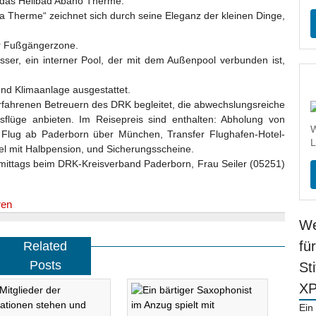
in das Heilbad Abano Therme.
 Therme“ zeichnet sich durch seine Eleganz der kleinen Dinge,
der Fußgängerzone.
er, ein interner Pool, der mit dem Außenpool verbunden ist,
und Klimaanlage ausgestattet.
rfahrenen Betreuern des DRK begleitet, die abwechslungsreiche
flüge anbieten. Im Reisepreis sind enthalten: Abholung von
W
Flug ab Paderborn über München, Transfer Flughafen-Hotel-
L
tel mit Halbpension, und Sicherungsscheine.
mittags beim DRK-Kreisverband Paderborn, Frau Seiler (05251)
ren
We
fü
Related
Posts
St
X
Ein