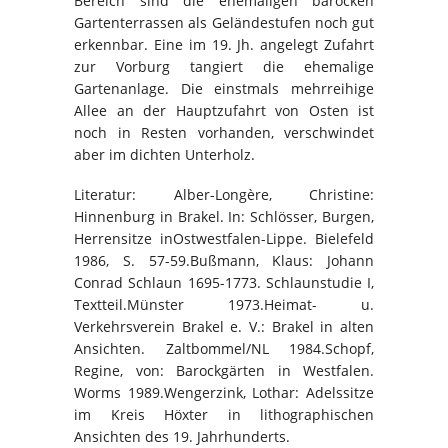
Bereich sind die ehemaligen barocken
Gartenterrassen als Geländestufen noch gut
erkennbar. Eine im 19. Jh. angelegt Zufahrt
zur Vorburg tangiert die ehemalige
Gartenanlage. Die einstmals mehrreihige
Allee an der Hauptzufahrt von Osten ist
noch in Resten vorhanden, verschwindet
aber im dichten Unterholz.
Literatur: Alber-Longère, Christine:
Hinnenburg in Brakel. In: Schlösser, Burgen,
Herrensitze inOstwestfalen-Lippe. Bielefeld
1986, S. 57-59.Bußmann, Klaus: Johann
Conrad Schlaun 1695-1773. Schlaunstudie I,
Textteil.Münster 1973.Heimat- u.
Verkehrsverein Brakel e. V.: Brakel in alten
Ansichten. Zaltbommel/NL 1984.Schopf,
Regine, von: Barockgärten in Westfalen.
Worms 1989.Wengerzink, Lothar: Adelssitze
im Kreis Höxter in lithographischen
Ansichten des 19. Jahrhunderts.