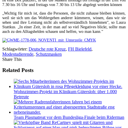
ist eine Box platziert, in der die Masken montags bis freitags in der Zeit von
7.30 bis 16 Uhr und freitags von 7.30 bis 13 Uhr abgelegt werden können
„Wichtig für mich ist, dass die Personen, die nicht zuhause bleiben können,
weil sie sich um das Wohlergehen anderer kümmern, wissen, dass wir sie
sehen und ihre Leistung nicht als selbstverständlich hinnehmen“, so Laura
Stattkus. „In einer Zeit, in der man auf so viel Negatives blickt, sollte man
auch zu den Alltagshelden schauen und helfen, wo man kann.“
Schlagwörter:
Deutsche rote Kreuz
,
FH Bielefeld
,
Modestudierende
,
Schutzmasken
Share This
Related Posts
Wohnzimmer-Projekt im Klinikum Gütersloh: über 1.000
Betreute
Team Plasmatreat vor dem Bundesliga-Finale beim Riderman