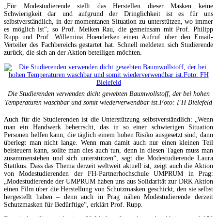
„Für Modestudierende stellt das Herstellen dieser Masken keine
Schwierigkeit dar und aufgrund der Dringlichkeit ist es für uns
selbstverständlich, in der momentanen Situation zu unterstützen, wo immer
es möglich ist“, so Prof. Meiken Rau, die gemeinsam mit Prof. Philipp
Rupp und Prof. Willemina Hoenderken einen Aufruf über den Email-
Verteiler des Fachbereichs gestartet hat. Schnell meldeten sich Studierende
zurück, die sich an der Aktion beteiligen möchten.
Die Studierenden verwenden dicht gewebten Baumwollstoff, der bei hohen
Temperaturen waschbar und somit wiederverwendbar ist.Foto: FH Bielefeld
Auch für die Studierenden ist die Unterstützung selbstverständlich: „Wenn
man ein Handwerk beherrscht, das in so einer schwierigen Situation
Personen helfen kann, die täglich einem hohen Risiko ausgesetzt sind, dann
überlegt man nicht lange. Wenn man damit auch nur einen kleinen Teil
beisteuern kann, sollte man dies auch tun, denn in diesen Tagen muss man
zusammenstehen und sich unterstützen“, sagt die Modestudierende Laura
Stattkus. Dass das Thema derzeit weltweit aktuell ist, zeigt auch die Aktion
von Modestudierenden der FH-Partnerhochschule UMPRUM in Prag:
„Modestudierende der UMPRUM haben uns aus Solidarität zur DRK Aktion
einen Film über die Herstellung von Schutzmasken geschickt, den sie selbst
hergestellt haben – denn auch in Prag nähen Modestudierende derzeit
Schutzmasken für Bedürftige“, erklärt Prof. Rupp.