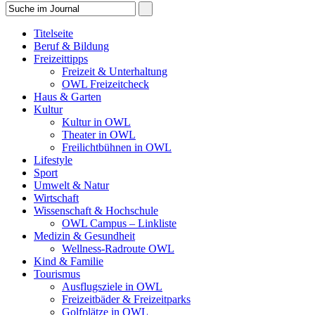
Titelseite
Beruf & Bildung
Freizeittipps
Freizeit & Unterhaltung
OWL Freizeitcheck
Haus & Garten
Kultur
Kultur in OWL
Theater in OWL
Freilichtbühnen in OWL
Lifestyle
Sport
Umwelt & Natur
Wirtschaft
Wissenschaft & Hochschule
OWL Campus – Linkliste
Medizin & Gesundheit
Wellness-Radroute OWL
Kind & Familie
Tourismus
Ausflugsziele in OWL
Freizeitbäder & Freizeitparks
Golfplätze in OWL