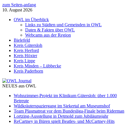
zum Seiten-anfang
10. August 2026
OWL im Überblick
Links zu Städten und Gemeinden in OWL
Daten & Fakten über OWL
Webcams aus der Region
Bielefeld
Kreis Gütersloh
Kreis Herford
Kreis Höxter
Kreis Lippe
Kreis Minden – Lübbecke
Kreis Paderborn
NEUES aus OWL
Wohnzimmer-Projekt im Klinikum Gütersloh: über 1.000
Betreute
Wildkräuterspaziergang im Siekertal am Museumshof
Team Plasmatreat vor dem Bundesliga-Finale beim Riderman
Lortzing-Ausstellung in Detmold zum Jubiläumsjahr
ReCartney in Büren spielt Beatles- und McCartney-Hits