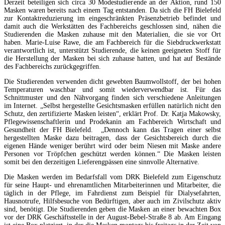
Derzeit beteiligen sich circa 30 Modestudierende an der Aktion, rund 150
Masken waren bereits nach einem Tag entstanden. Da sich die FH Bielefeld
zur Kontaktreduzierung im eingeschränkten Präsenzbetrieb befindet und
damit auch die Werkstätten des Fachbereichs geschlossen sind, nähen die
Studierenden die Masken zuhause mit den Materialien, die sie vor Ort
haben. Marie-Luise Rawe, die am Fachbereich für die Siebdruckwerkstatt
verantwortlich ist, unterstützt Studierende, die keinen geeigneten Stoff für
die Herstellung der Masken bei sich zuhause hatten, und hat auf Bestände
des Fachbereichs zurückgegriffen.
Die Studierenden verwenden dicht gewebten Baumwollstoff, der bei hohen
Temperaturen waschbar und somit wiederverwendbar ist. Für das
Schnittmuster und den Nähvorgang finden sich verschiedene Anleitungen
im Internet. „Selbst hergestellte Gesichtsmasken erfüllen natürlich nicht den
Schutz, den zertifizierte Masken leisten“, erklärt Prof. Dr. Katja Makowsky,
Pflegewissenschaftlerin und Prodekanin am Fachbereich Wirtschaft und
Gesundheit der FH Bielefeld. „Dennoch kann das Tragen einer selbst
hergestellten Maske dazu beitragen, dass der Gesichtsbereich durch die
eigenen Hände weniger berührt wird oder beim Niesen mit Maske andere
Personen vor Tröpfchen geschützt werden können.“ Die Masken leisten
somit bei den derzeitigen Lieferengpässen eine sinnvolle Alternative.
Die Masken werden im Bedarfsfall vom DRK Bielefeld zum Eigenschutz
für seine Haupt- und ehrenamtlichen Mitarbeiterinnen und Mitarbeiter, die
täglich in der Pflege, im Fahrdienst zum Beispiel für Dialysefahrten,
Hausnotrufe, Hilfsbesuche von Bedürftigen, aber auch im Zivilschutz aktiv
sind, benötigt. Die Studierenden geben die Masken an einer bewachten Box
vor der DRK Geschäftsstelle in der August-Bebel-Straße 8 ab. Am Eingang