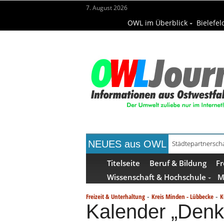
7. August 2026
OWL im Überblick
Bielefel
NEUES aus OWL
Städtepartnerscha
Titelseite
Beruf & Bildung
Fr
Wissenschaft & Hochschule
M
-
-
Freizeit & Unterhaltung
Kreis Minden - Lübbecke
K
Kalender „Denk