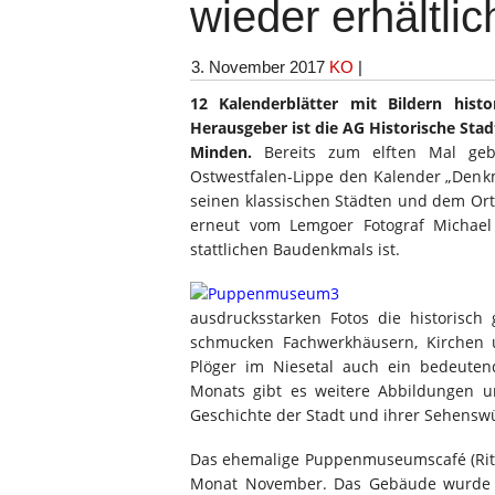
wieder erhältlic
3. November 2017
KO
|
12 Kalenderblätter mit Bildern his
Herausgeber ist die AG Historische Sta
Minden.
Bereits zum elften Mal gebe
Ostwestfalen-Lippe den Kalender „Denkm
seinen klassischen Städten und dem Ort
erneut vom Lemgoer Fotograf Michael
stattlichen Baudenkmals ist.
ausdrucksstarken Fotos die historisc
schmucken Fachwerkhäusern, Kirchen u
Plöger im Niesetal auch ein bedeuten
Monats gibt es weitere Abbildungen u
Geschichte der Stadt und ihrer Sehenswü
Das ehemalige Puppenmuseumscafé (Ritte
Monat November. Das Gebäude wurde im