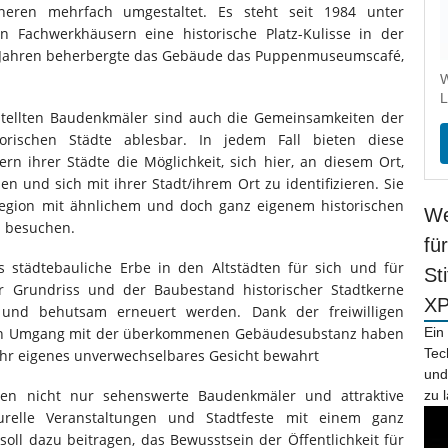
ren mehrfach umgestaltet. Es steht seit 1984 unter
n Fachwerkhäusern eine historische Platz-Kulisse in der
0 Jahren beherbergte das Gebäude das Puppenmuseumscafé,
W
L
gestellten Baudenkmäler sind auch die Gemeinsamkeiten der
orischen Städte ablesbar. In jedem Fall bieten diese
 ihrer Städte die Möglichkeit, sich hier, an diesem Ort,
n und sich mit ihrer Stadt/ihrem Ort zu identifizieren. Sie
Region mit ähnlichem und doch ganz eigenem historischen
We
u besuchen.
fü
as städtebauliche Erbe in den Altstädten für sich und für
St
er Grundriss und der Baubestand historischer Stadtkerne
X
t und behutsam erneuert werden. Dank der freiwilligen
igen Umgang mit der überkommenen Gebäudesubstanz haben
Ein
Tec
 ihr eigenes unverwechselbares Gesicht bewahrt
und
ten nicht nur sehenswerte Baudenkmäler und attraktive
zu 
urelle Veranstaltungen und Stadtfeste mit einem ganz
oll dazu beitragen, das Bewusstsein der Öffentlichkeit für