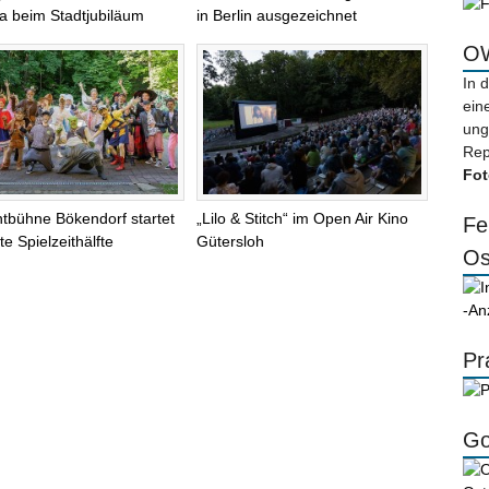
na beim Stadtjubiläum
in Berlin ausgezeichnet
OW
In 
ein
ung
Rep
Fot
chtbühne Bökendorf startet
„Lilo & Stitch“ im Open Air Kino
Fe
te Spielzeithälfte
Gütersloh
Os
-An
Pr
Go