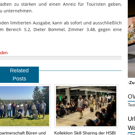
tädten zu stärken und einen Anreiz für Touristen geben,
 zu unternehmen.
nden limitierten Ausgabe, kann ab sofort und ausschließlich
m Bereich 5.2, Dieter Bommel, Zimmer 3.48, gegen eine
nden
Related
Posts
-
Zu
OW
Tes
Ur
Wa
partnerschaft Büren und
Kollektion Skill Sharing der HSBI