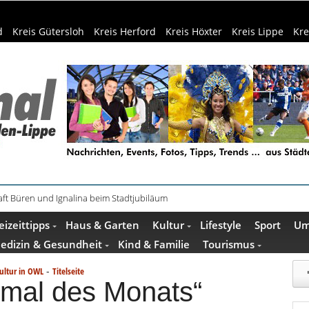
d
Kreis Gütersloh
Kreis Herford
Kreis Höxter
Kreis Lippe
Kre
ft Büren und Ignalina beim Stadtjubiläum
eizeittipps
Haus & Garten
Kultur
Lifestyle
Sport
Um
edizin & Gesundheit
Kind & Familie
Tourismus
-
ultur in OWL
Titelseite
mal des Monats“