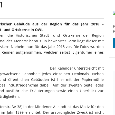
h
torischer Gebäude aus der Region für das Jahr 2018 –
F
dt- und Ortskerne in OWL
P
n die Historischen Stadt- und Ortskerne der Region
al des Monats“ heraus. In bewährter Form liegt dieser mit
skern Nieheim nun für das Jahr 2018 vor. Die Fotos wurden
 Reimer aufgenommen, welcher selbst Eigentümer eines
Der Kalender unterstreicht mit
h gewachsene Schönheit jedes einzelnen Denkmals. Neben
nd öffentlichen Gebäuden ist hier mit der Papiermühle
des Industriedenkmal dabei. Auf der zweiten Seite jedes
nd ausführliche Erläuterungen sowie einen Überblick zur
rdigkeiten.
rstraße 38) in der Mindener Altstadt ist das Motiv für den
 Jahr 1599 errichtet. Der ursprüngliche Zweck ist nicht