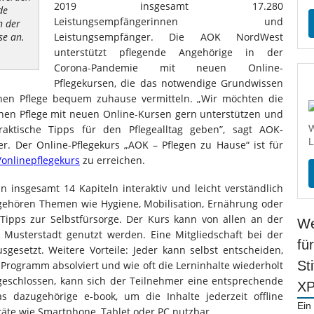
2019 insgesamt 17.280
de
Leistungsempfängerinnen und
n der
Leistungsempfänger. Die AOK NordWest
se an.
unterstützt pflegende Angehörige in der
Corona-Pandemie mit neuen Online-
Pflegekursen, die das notwendige Grundwissen
hen Pflege bequem zuhause vermitteln. „Wir möchten die
hen Pflege mit neuen Online-Kursen gern unterstützen und
aktische Tipps für den Pflegealltag geben”, sagt AOK-
W
L
r. Der Online-Pflegekurs „AOK – Pflegen zu Hause“ ist für
onlinepflegekurs
zu erreichen.
in insgesamt 14 Kapiteln interaktiv und leicht verständlich
gehören Themen wie Hygiene, Mobilisation, Ernährung oder
ipps zur Selbstfürsorge. Der Kurs kann von allen an der
We
s Musterstadt genutzt werden. Eine Mitgliedschaft bei der
fü
esetzt. Weitere Vorteile: Jeder kann selbst entscheiden,
St
Programm absolviert und wie oft die Lerninhalte wiederholt
geschlossen, kann sich der Teilnehmer eine entsprechende
X
s dazugehörige e-book, um die Inhalte jederzeit offline
Ein
räte wie Smartphone, Tablet oder PC nutzbar.