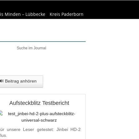
is Minden – Lübbecke
Kreis Paderborn
elt & Natur
Wirtschaft
🔊 Beitrag anhören
Aufsteckblitz Testbericht
ür unsere Leser getestet: Jinbei HD-2
lus.