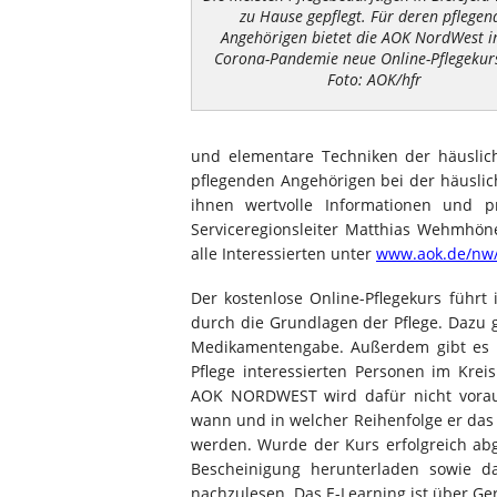
zu Hause gepflegt. Für deren pflegen
Angehörigen bietet die AOK NordWest i
Corona-Pandemie neue Online-Pflegekur
Foto: AOK/hfr
und elementare Techniken der häuslic
pflegenden Angehörigen bei der häuslic
ihnen wertvolle Informationen und pr
Serviceregionsleiter Matthias Wehmhöne
alle Interessierten unter
www.aok.de/nw/
Der kostenlose Online-Pflegekurs führt 
durch die Grundlagen der Pflege. Dazu 
Medikamentengabe. Außerdem gibt es T
Pflege interessierten Personen im Krei
AOK NORDWEST wird dafür nicht vorausg
wann und in welcher Reihenfolge er das 
werden. Wurde der Kurs erfolgreich ab
Bescheinigung herunterladen sowie da
nachzulesen. Das E-Learning ist über Ge