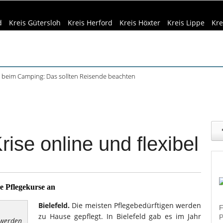
d
Kreis Gütersloh
Kreis Herford
Kreis Höxter
Kreis Lippe
Kre
beim Camping: Das sollten Reisende beachten
ft Büren und Ignalina beim Stadtjubiläum
eizeittipps
Haus & Garten
Kultur
Lifestyle
Sport
Umw
haring der HSBI in Berlin ausgezeichnet
tett in Harsewinkel spielt zweimal
dizin & Gesundheit
Kind & Familie
Tourismus
r Bachelorstudiengang Betriebswirtschaft: HSBI informiert online
rise online und flexibel
e Pflegekurse an
B
ielefeld
.
Die meisten Pflegebedürftigen werden
F
zu Hause gepflegt. In Bielefeld gab es im Jahr
P
d werden