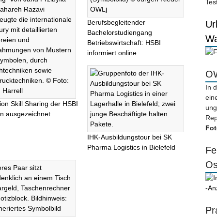
Tes
Berufsbegleitender
Ur
Bachelorstudiengang
Wa
Betriebswirtschaft: HSBI
informiert online
OW
In 
ein
tion Skill Sharing der HSBI
ung
lin ausgezeichnet
Rep
Fot
IHK-Ausbildungstour bei SK
Pharma Logistics in Bielefeld
Fe
Os
-An
Pr