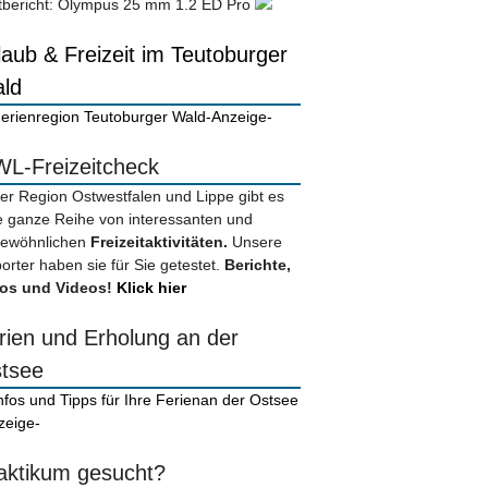
tbericht: Olympus 25 mm 1.2 ED Pro
laub & Freizeit im Teutoburger
ld
-Anzeige-
L-Freizeitcheck
der Region Ostwestfalen und Lippe gibt es
e ganze Reihe von interessanten und
ewöhnlichen
Freizeitaktivitäten.
Unsere
orter haben sie für Sie getestet.
Berichte,
os und Videos!
Klick hier
rien und Erholung an der
tsee
zeige-
aktikum gesucht?