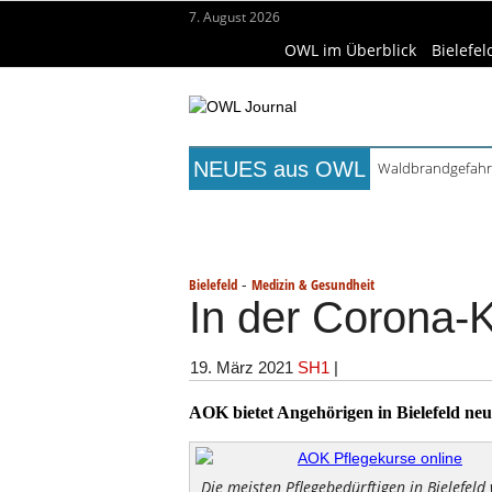
7. August 2026
OWL im Überblick
Bielefel
NEUES aus OWL
Waldbrandgefahr 
Städtepartnerscha
Titelseite
Beruf & Bildung
Fr
Kollektion Skill S
Matteo Raggi Quar
Wissenschaft & Hochschule
Me
Berufsbegleitende
-
Bielefeld
Medizin & Gesundheit
In der Corona-K
19. März 2021
SH1
|
AOK bietet Angehörigen in Bielefeld neu
Die meisten Pflegebedürftigen in Bielefel