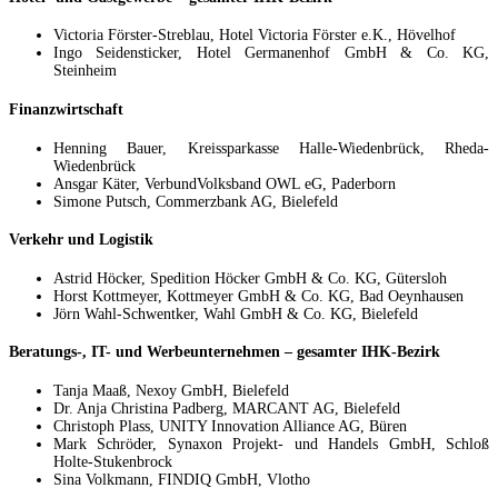
Victoria Förster-Streblau, Hotel Victoria Förster e.K., Hövelhof
Ingo Seidensticker, Hotel Germanenhof GmbH & Co. KG,
Steinheim
Finanzwirtschaft
Henning Bauer, Kreissparkasse Halle-Wiedenbrück, Rheda-
Wiedenbrück
Ansgar Käter, VerbundVolksband OWL eG, Paderborn
Simone Putsch, Commerzbank AG, Bielefeld
Verkehr und Logistik
Astrid Höcker, Spedition Höcker GmbH & Co. KG, Gütersloh
Horst Kottmeyer, Kottmeyer GmbH & Co. KG, Bad Oeynhausen
Jörn Wahl-Schwentker, Wahl GmbH & Co. KG, Bielefeld
Beratungs-, IT- und Werbeunternehmen – gesamter IHK-Bezirk
Tanja Maaß, Nexoy GmbH, Bielefeld
Dr. Anja Christina Padberg, MARCANT AG, Bielefeld
Christoph Plass, UNITY Innovation Alliance AG, Büren
Mark Schröder, Synaxon Projekt- und Handels GmbH, Schloß
Holte-Stukenbrock
Sina Volkmann, FINDIQ GmbH, Vlotho