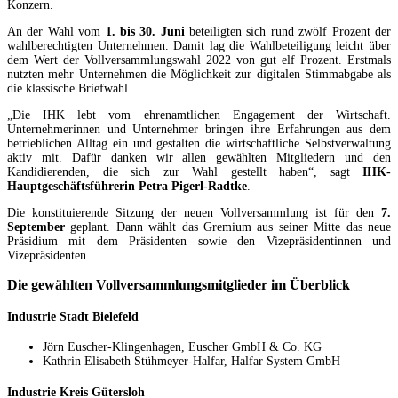
Konzern.
An der Wahl vom
1. bis 30. Juni
beteiligten sich rund zwölf Prozent der
wahlberechtigten Unternehmen. Damit lag die Wahlbeteiligung leicht über
dem Wert der Vollversammlungswahl 2022 von gut elf Prozent. Erstmals
nutzten mehr Unternehmen die Möglichkeit zur digitalen Stimmabgabe als
die klassische Briefwahl.
„Die IHK lebt vom ehrenamtlichen Engagement der Wirtschaft.
Unternehmerinnen und Unternehmer bringen ihre Erfahrungen aus dem
betrieblichen Alltag ein und gestalten die wirtschaftliche Selbstverwaltung
aktiv mit. Dafür danken wir allen gewählten Mitgliedern und den
Kandidierenden, die sich zur Wahl gestellt haben“, sagt
IHK-
Hauptgeschäftsführerin Petra Pigerl-Radtke
.
Die konstituierende Sitzung der neuen Vollversammlung ist für den
7.
September
geplant. Dann wählt das Gremium aus seiner Mitte das neue
Präsidium mit dem Präsidenten sowie den Vizepräsidentinnen und
Vizepräsidenten.
Die gewählten Vollversammlungsmitglieder im Überblick
Industrie Stadt Bielefeld
Jörn Euscher-Klingenhagen, Euscher GmbH & Co. KG
Kathrin Elisabeth Stühmeyer-Halfar, Halfar System GmbH
Industrie Kreis Gütersloh