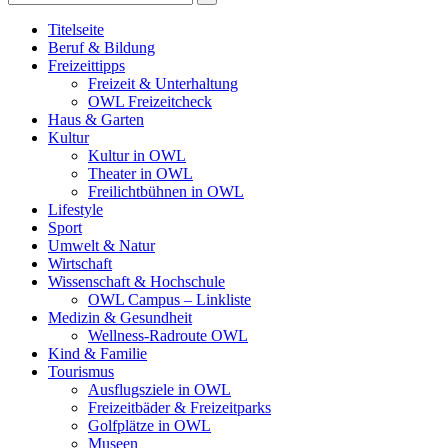
Titelseite
Beruf & Bildung
Freizeittipps
Freizeit & Unterhaltung
OWL Freizeitcheck
Haus & Garten
Kultur
Kultur in OWL
Theater in OWL
Freilichtbühnen in OWL
Lifestyle
Sport
Umwelt & Natur
Wirtschaft
Wissenschaft & Hochschule
OWL Campus – Linkliste
Medizin & Gesundheit
Wellness-Radroute OWL
Kind & Familie
Tourismus
Ausflugsziele in OWL
Freizeitbäder & Freizeitparks
Golfplätze in OWL
Museen