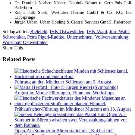
Dr. Dominik Norbert Nösner, Dominik Nösner u. Gero Puls GbR,
Paderborn
Robin Falk Stork, Westfalen Therme GmbH & Co. KG, Bad
Lippspringe
Jürgen Urban, Urban Holding & Central Services GmbH, Paderborn
Schlagwörter:
Bielefeld
,
IHK Ostwestfalen
,
IHK-Wahl
,
Jörn Wahl-
Schwentker
,
Petra Pigerl-Radtke
,
Unternehmen
,
Vollversammlung
,
Wirtschaft Ostwestfalen
Share This
Related Posts
Führung an den Mindener Schleusen am 9. August
August im Marta: Führungen, Filme und Workshops
Frühaufsteher-Führung im Mindener Museum am 13. August
Open-Air-Sommer in Büren startet mit „Kai hat frei“