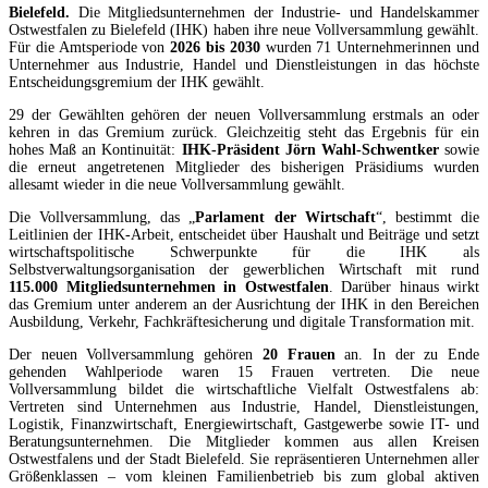
Bielefeld.
Die Mitgliedsunternehmen der Industrie- und Handelskammer
Ostwestfalen zu Bielefeld (IHK) haben ihre neue Vollversammlung gewählt.
Für die Amtsperiode von
2026 bis 2030
wurden 71 Unternehmerinnen und
Unternehmer aus Industrie, Handel und Dienstleistungen in das höchste
Entscheidungsgremium der IHK gewählt.
29 der Gewählten gehören der neuen Vollversammlung erstmals an oder
kehren in das Gremium zurück. Gleichzeitig steht das Ergebnis für ein
hohes Maß an Kontinuität:
IHK-Präsident Jörn Wahl-Schwentker
sowie
die erneut angetretenen Mitglieder des bisherigen Präsidiums wurden
allesamt wieder in die neue Vollversammlung gewählt.
Die Vollversammlung, das „
Parlament der Wirtschaft
“, bestimmt die
Leitlinien der IHK-Arbeit, entscheidet über Haushalt und Beiträge und setzt
wirtschaftspolitische Schwerpunkte für die IHK als
Selbstverwaltungsorganisation der gewerblichen Wirtschaft mit rund
115.000 Mitgliedsunternehmen in Ostwestfalen
. Darüber hinaus wirkt
das Gremium unter anderem an der Ausrichtung der IHK in den Bereichen
Ausbildung, Verkehr, Fachkräftesicherung und digitale Transformation mit.
Der neuen Vollversammlung gehören
20 Frauen
an. In der zu Ende
gehenden Wahlperiode waren 15 Frauen vertreten. Die neue
Vollversammlung bildet die wirtschaftliche Vielfalt Ostwestfalens ab:
Vertreten sind Unternehmen aus Industrie, Handel, Dienstleistungen,
Logistik, Finanzwirtschaft, Energiewirtschaft, Gastgewerbe sowie IT- und
Beratungsunternehmen. Die Mitglieder kommen aus allen Kreisen
Ostwestfalens und der Stadt Bielefeld. Sie repräsentieren Unternehmen aller
Größenklassen – vom kleinen Familienbetrieb bis zum global aktiven