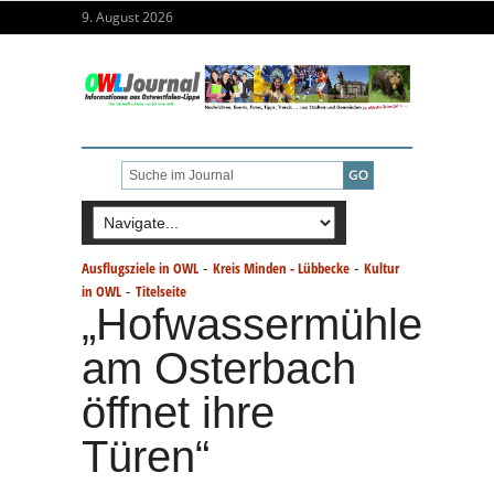
9. August 2026
-
-
Ausflugsziele in OWL
Kreis Minden - Lübbecke
Kultur
-
in OWL
Titelseite
„Hofwassermühle
am Osterbach
öffnet ihre
Türen“