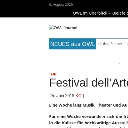
6. August 2026
OWL im Überblick
Bielefel
NEUES aus OWL
Frühaufsteher-F
Titelseite
Beruf & Bildung
Fr
Wissenschaft & Hochschule
M
Tests
Festival dell’Ar
25. Juni 2019
KO
|
Eine Woche lang Musik, Theater und Au
Für eine Woche verwandeln sich die fr
in die Kulisse für hochkarätige Ausste