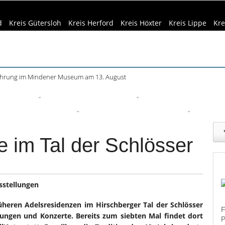
d
Kreis Gütersloh
Kreis Herford
Kreis Höxter
Kreis Lippe
Kre
ührung im Mindener Museum am 13. August
eizeittipps
Haus & Garten
Kultur
Lifestyle
Sport
Um
edizin & Gesundheit
Kind & Familie
Tourismus
te im Tal der Schlösser
sstellungen
üheren Adelsresidenzen im Hirschberger Tal der Schlösser
F
llungen und Konzerte. Bereits zum siebten Mal findet dort
P