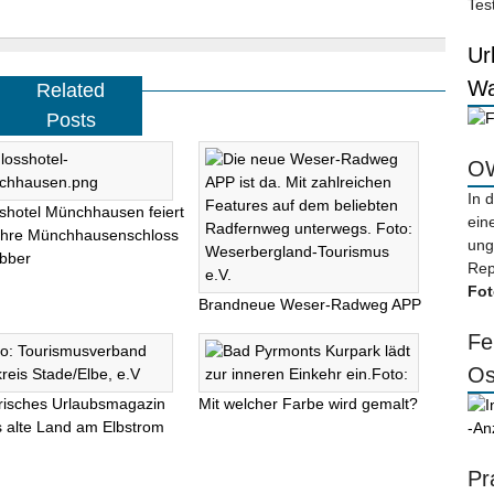
Tes
Ur
Wa
Related
Posts
OW
In 
shotel Münchhausen feiert
ein
ahre Münchhausenschloss
ung
bber
Rep
Fot
Brandneue Weser-Radweg APP
Fe
Os
risches Urlaubsmagazin
Mit welcher Farbe wird gemalt?
ns alte Land am Elbstrom
-An
Pr