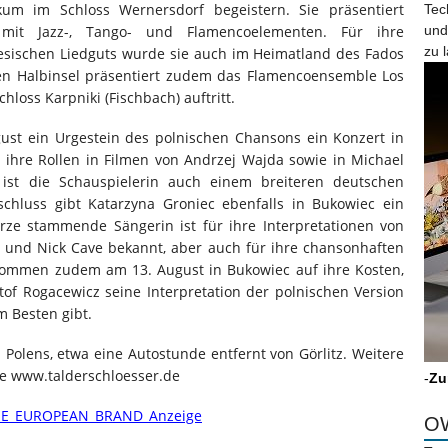
ikum im Schloss Wernersdorf begeistern. Sie präsentiert
Tec
rt mit Jazz-, Tango- und Flamencoelementen. Für ihre
und
zu 
giesischen Liedguts wurde sie auch im Heimatland des Fados
hen Halbinsel präsentiert zudem das Flamencoensemble Los
loss Karpniki (Fischbach) auftritt.
gust ein Urgestein des polnischen Chansons ein Konzert in
ihre Rollen in Filmen von Andrzej Wajda sowie in Michael
ist die Schauspielerin auch einem breiteren deutschen
hluss gibt Katarzyna Groniec ebenfalls in Bukowiec ein
rze stammende Sängerin ist für ihre Interpretationen von
el und Nick Cave bekannt, aber auch für ihre chansonhaften
kommen zudem am 13. August in Bukowiec auf ihre Kosten,
of Rogacewicz seine Interpretation der polnischen Version
m Besten gibt.
 Polens, etwa eine Autostunde entfernt von Görlitz. Weitere
te www.talderschloesser.de
-
Zu
OW