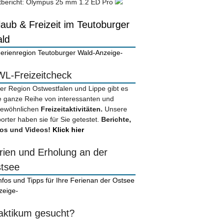
tbericht: Olympus 25 mm 1.2 ED Pro
laub & Freizeit im Teutoburger
ld
-Anzeige-
L-Freizeitcheck
der Region Ostwestfalen und Lippe gibt es
e ganze Reihe von interessanten und
ewöhnlichen
Freizeitaktivitäten.
Unsere
orter haben sie für Sie getestet.
Berichte,
os und Videos!
Klick hier
rien und Erholung an der
tsee
zeige-
aktikum gesucht?