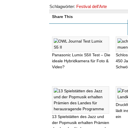
Schlagwörter:
Festival dell’Arte
Share This
Panasonic Lumix S5II Test – Die
Schlos
ideale Hybridkamera für Foto &
450 J
Video?
Schwö
Druckf
lädt i
13 Spielstätten des Jazz und
ein
der Popmusik erhalten Prämien