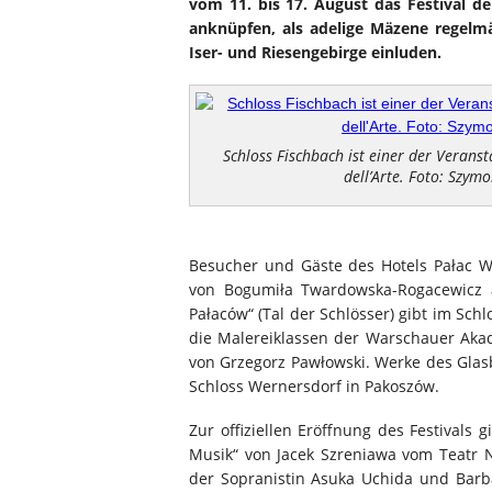
vom 11. bis 17. August das Festival del
anknüpfen, als adelige Mäzene regelm
Iser- und Riesengebirge einluden.
Schloss Fischbach ist einer der Veranst
dell’Arte. Foto: Szymo
Besucher und Gäste des Hotels Pałac Wo
von Bogumiła Twardowska-Rogacewicz au
Pałaców“ (Tal der Schlösser) gibt im Sch
die Malereiklassen der Warschauer Aka
von Grzegorz Pawłowski. Werke des Glas
Schloss Wernersdorf in Pakoszów.
Zur offiziellen Eröffnung des Festivals
Musik“ von Jacek Szreniawa vom Teatr N
der Sopranistin Asuka Uchida und Barba