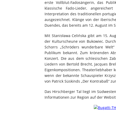
erste Vollblut-Fadosängerin, das Publ
klassische Fado-Lieder, angereiche
Interpretation des traditionellen portu
ausgezeichnet. Klänge von der iberisc
Duendes, das bereits am 12. August im Sch
Mit Stanisława Celińska gibt am 15. Au
der Kulturscheune von Bukowiec. Durch 
Schorrs „Schröders wunderbare Welt“ 
Publikum bekannt. Zum krönenden Absc
Konzert. Die aus dem schlesischen Zab
Liedern von Bertold Brecht, Jacques Br
Eigenkompositionen. Theaterliebhaber 
wenn der bekannte Schauspieler Krzyszt
von Patrick Süskinds „Der Kontrabaß“ zu
Das Hirschberger Tal liegt im Südwesten
Informationen zur Region auf der Websi