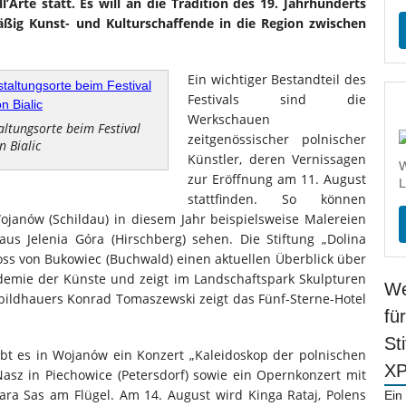
l’Arte statt. Es will an die Tradition des 19. Jahrhunderts
äßig Kunst- und Kulturschaffende in die Region zwischen
Ein wichtiger Bestandteil des
Festivals sind die
Werkschauen
altungsorte beim Festival
zeitgenössischer polnischer
n Bialic
Künstler, deren Vernissagen
W
zur Eröffnung am 11. August
L
stattfinden. So können
janów (Schildau) in diesem Jahr beispielsweise Malereien
s Jelenia Góra (Hirschberg) sehen. Die Stiftung „Dolina
loss von Bukowiec (Buchwald) einen aktuellen Überblick über
demie der Künste und zeigt im Landschaftspark Skulpturen
We
bildhauers Konrad Tomaszewski zeigt das Fünf-Sterne-Hotel
fü
St
 gibt es in Wojanów ein Konzert „Kaleidoskop der polnischen
X
asz in Piechowice (Petersdorf) sowie ein Opernkonzert mit
ra Sas am Flügel. Am 14. August wird Kinga Rataj, Polens
Ein