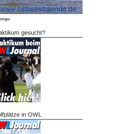
zeige-
aktikum gesucht?
lfplätze in OWL