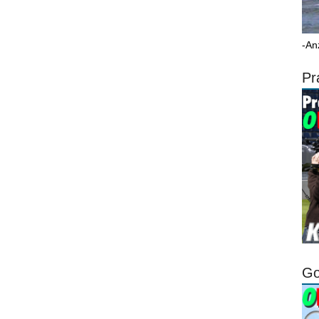
-An
Pr
Go