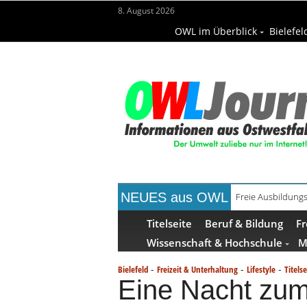
8. August 2026
OWL im Überblick
Bielefel
NEUES aus OWL
Freie Ausbildungs
Recyclingpapier 
Titelseite
Beruf & Bildung
Fr
Wissenschaft & Hochschule
M
-
-
-
Bielefeld
Freizeit & Unterhaltung
Lifestyle
Titelse
Eine Nacht zum 