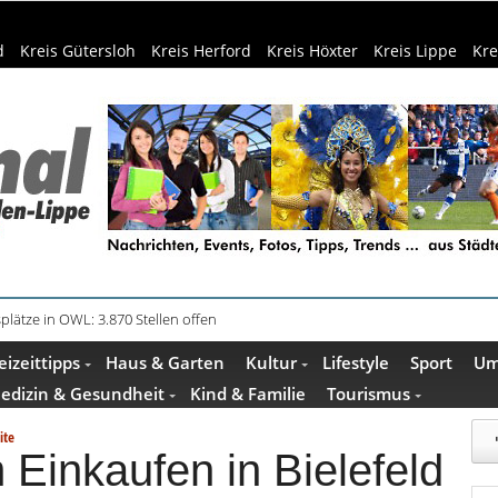
d
Kreis Gütersloh
Kreis Herford
Kreis Höxter
Kreis Lippe
Kre
plätze in OWL: 3.870 Stellen offen
in Küche und Bad schont Ressourcen
eizeittipps
Haus & Garten
Kultur
Lifestyle
Sport
Um
edizin & Gesundheit
Kind & Familie
Tourismus
ite
Einkaufen in Bielefeld