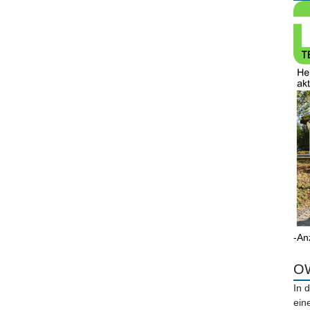
-An
OW
In 
ein