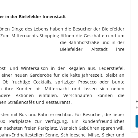
 in der Bielefelder Innenstadt
hönen Dinge des Lebens haben die Besucher der Bielefelder
 Zum Mitternachts-Shopping öffnen die Geschäfte rund um
die Bahnhofstraße und in der
Bielefelder Altstadt ihre
st- und Wintersaison in den Regalen aus. Lederstiefel,
einer neuen Garderobe für die kalte Jahreszeit, bleibt an
 Ob fruchtige Cocktails, spritziger Prosecco oder bunte
en ihre Kunden bis Mitternacht und lassen sich neben
ere Aktionen einfallen. Verschnaufen können die
F
en Straßencafés und Restaurants.
P
hsten mit Bus und Bahn erreichbar. Für Besucher, die lieber
0 Parkplätze zur Verfügung. Ein kundenfreundliches
m nächsten freien Parkplatz. Wer sich Gebühren sparen will,
bahn-Endhaltestellen Senne, Schildesche, Milse, Sieker und