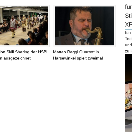
fü
St
X
Ein
Tec
und
zu 
tion Skill Sharing der HSBI
Matteo Raggi Quartett in
lin ausgezeichnet
Harsewinkel spielt zweimal