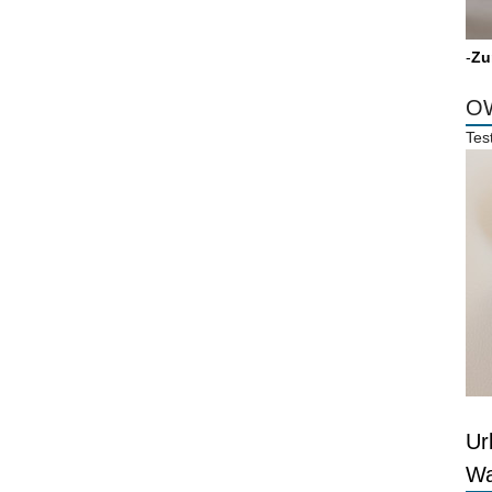
-
Zu
OW
Tes
Ur
Wa