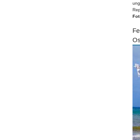
ung
Rep
Fot
Fe
Os