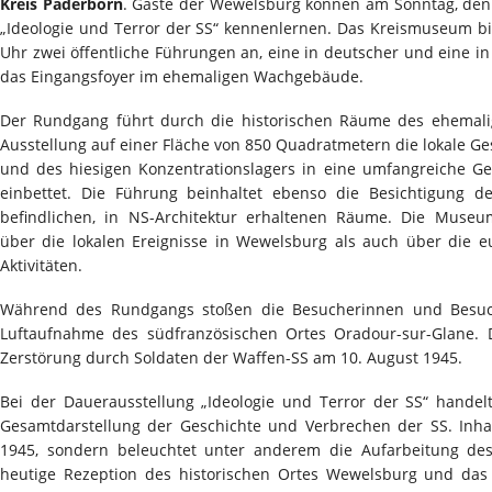
Kreis Paderborn
. Gäste der Wewelsburg können am Sonntag, den 
„Ideologie und Terror der SS“ kennenlernen. Das Kreismuseum b
Uhr zwei öffentliche Führungen an, eine in deutscher und eine in 
das Eingangsfoyer im ehemaligen Wachgebäude.
Der Rundgang führt durch die historischen Räume des ehemal
Ausstellung auf einer Fläche von 850 Quadratmetern die lokale G
und des hiesigen Konzentrationslagers in eine umfangreiche Ge
einbettet. Die Führung beinhaltet ebenso die Besichtigung
befindlichen, in NS-Architektur erhaltenen Räume. Die Muse
über die lokalen Ereignisse in Wewelsburg als auch über die 
Aktivitäten.
Während des Rundgangs stoßen die Besucherinnen und Besuch
Luftaufnahme des südfranzösischen Ortes Oradour-sur-Glane. 
Zerstörung durch Soldaten der Waffen-SS am 10. August 1945.
Bei der Dauerausstellung „Ideologie und Terror der SS“ handel
Gesamtdarstellung der Geschichte und Verbrechen der SS. Inhal
1945, sondern beleuchtet unter anderem die Aufarbeitung des
heutige Rezeption des historischen Ortes Wewelsburg und das