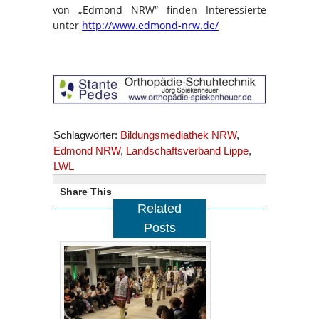
von „Edmond NRW“ finden Interessierte
unter
http://www.edmond-nrw.de/
Schlagwörter:
Bildungsmediathek NRW
,
Edmond NRW
,
Landschaftsverband Lippe
,
LWL
Share This
Related
Posts