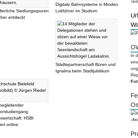
Tes
Digitale Bahnsysteme in Minden:
alterliche Siedlungsspuren
Lokführer im Studium
Ur
ther entdeckt
Wa
OW
In 
ein
Städtepartnerschaft Büren und
ung
Ignalina beim Stadtjubiläum
Rep
Fot
Fe
Os
begleitender
orstudiengang
bswirtschaft: HSBI
-An
ert online
Pr