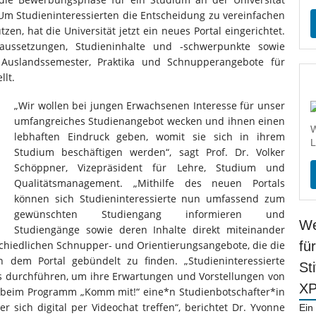
 Studieninteressierten die Entscheidung zu vereinfachen
zen, hat die Universität jetzt ein neues Portal eingerichtet.
ussetzungen, Studieninhalte und -schwerpunkte sowie
r Auslandssemester, Praktika und Schnupperangebote für
llt.
„Wir wollen bei jungen Erwachsenen Interesse für unser
umfangreiches Studienangebot wecken und ihnen einen
W
lebhaften Eindruck geben, womit sie sich in ihrem
L
Studium beschäftigen werden“, sagt Prof. Dr. Volker
Schöppner, Vizepräsident für Lehre, Studium und
Qualitätsmanagement. „Mithilfe des neuen Portals
können sich Studieninteressierte nun umfassend zum
gewünschten Studiengang informieren und
We
Studiengänge sowie deren Inhalte direkt miteinander
rschiedlichen Schnupper- und Orientierungsangebote, die die
fü
in dem Portal gebündelt zu finden. „Studieninteressierte
St
s durchführen, um ihre Erwartungen und Vorstellungen von
X
 beim Programm „Komm mit!“ eine*n Studienbotschafter*in
r sich digital per Videochat treffen“, berichtet Dr. Yvonne
Ein