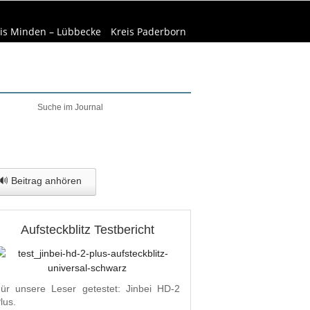
is Minden – Lübbecke
Kreis Paderborn
welt & Natur
Wirtschaft
🔊 Beitrag anhören
Aufsteckblitz Testbericht
ür unsere Leser getestet: Jinbei HD-2
lus.