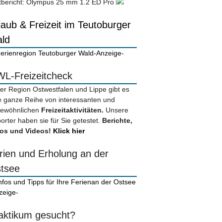
tbericht: Olympus 25 mm 1.2 ED Pro
laub & Freizeit im Teutoburger
ld
-Anzeige-
L-Freizeitcheck
der Region Ostwestfalen und Lippe gibt es
e ganze Reihe von interessanten und
ewöhnlichen
Freizeitaktivitäten.
Unsere
orter haben sie für Sie getestet.
Berichte,
os und Videos!
Klick hier
rien und Erholung an der
tsee
zeige-
aktikum gesucht?