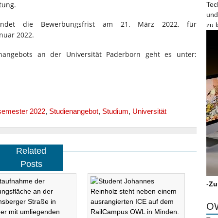
tung.
Tec
und
 endet die Bewerbungsfrist am 21. März 2022, für
zu 
nuar 2022.
angebots an der Universität Paderborn geht es unter:
emester 2022
,
Studienangebot
,
Studium
,
Universität
Related
Posts
-
Zu
OW