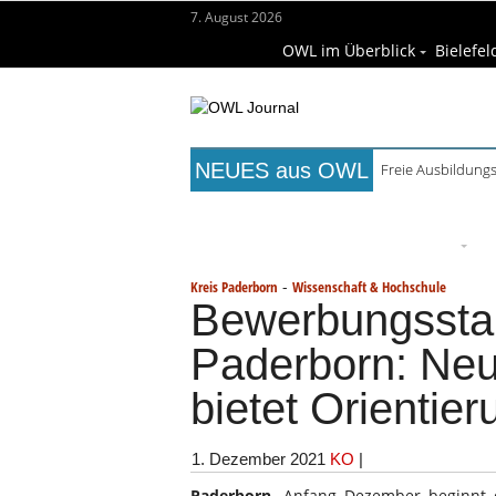
7. August 2026
OWL im Überblick
Bielefel
NEUES aus OWL
Freie Ausbildungs
Titelseite
Beruf & Bildung
Fr
Wissenschaft & Hochschule
M
-
Kreis Paderborn
Wissenschaft & Hochschule
Bewerbungsstart
Paderborn: Neu
bietet Orientier
1. Dezember 2021
KO
|
Paderborn.
Anfang Dezember beginnt d