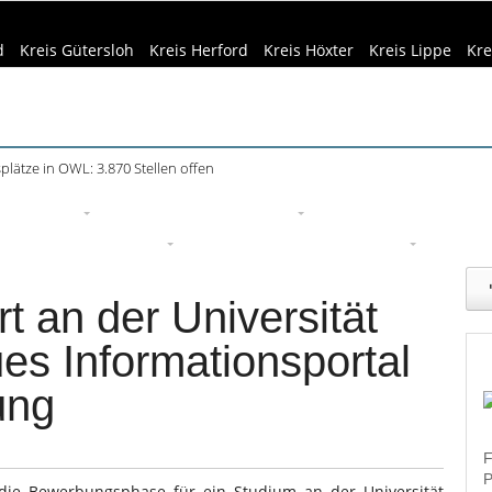
d
Kreis Gütersloh
Kreis Herford
Kreis Höxter
Kreis Lippe
Kre
plätze in OWL: 3.870 Stellen offen
eizeittipps
Haus & Garten
Kultur
Lifestyle
Sport
Um
edizin & Gesundheit
Kind & Familie
Tourismus
 an der Universität
es Informationsportal
ung
F
P
ie Bewerbungsphase für ein Studium an der Universität