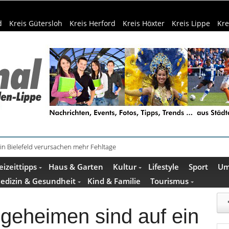
d
Kreis Gütersloh
Kreis Herford
Kreis Höxter
Kreis Lippe
Kre
in Bielefeld verursachen mehr Fehltage
schenkideen im Pop-up-Store in Büren
eizeittipps
Haus & Garten
Kultur
Lifestyle
Sport
Um
edizin & Gesundheit
Kind & Familie
Tourismus
egeheimen sind auf ein