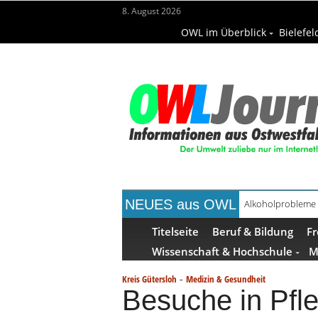
8. August 2026
OWL im Überblick
Bielefel
NEUES aus OWL
Alkoholprobleme 
Handgemachte Ge
Titelseite
Beruf & Bildung
Fr
Wissenschaft & Hochschule
M
-
Kreis Gütersloh
Medizin & Gesundheit
Besuche in Pfl