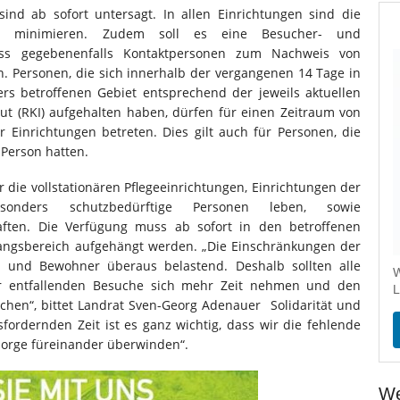
sind ab sofort untersagt. In allen Einrichtungen sind die
u minimieren. Zudem soll es eine Besucher- und
dass gegebenenfalls Kontaktpersonen zum Nachweis von
n. Personen, die sich innerhalb der vergangenen 14 Tage in
rs betroffenen Gebiet entsprechend der jeweils aktuellen
tut (RKI) aufgehalten haben, dürfen für einen Zeitraum von
 Einrichtungen betreten. Dies gilt auch für Personen, die
 Person hatten.
r die vollstationären Pflegeeinrichtungen, Einrichtungen der
esonders schutzbedürftige Personen leben, sowie
ften. Die Verfügung muss ab sofort in den betroffenen
gangsbereich aufgehängt werden. „Die Einschränkungen der
 und Bewohner überaus belastend. Deshalb sollten alle
W
r entfallenden Besuche sich mehr Zeit nehmen und den
L
chen“, bittet Landrat Sven-Georg Adenauer Solidarität und
fordernden Zeit ist es ganz wichtig, dass wir die fehlende
sorge füreinander überwinden“.
We