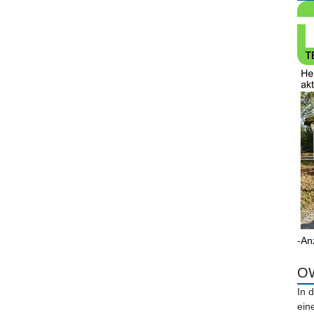
-An
OW
In 
ein