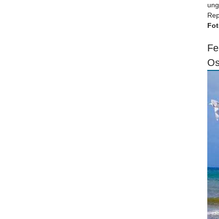
ung
Rep
Fot
Fe
Os