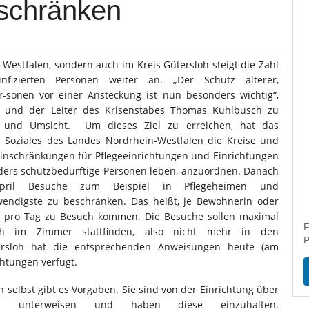
schränken
-Westfalen, sondern auch im Kreis Gütersloh steigt die Zahl
izierten Personen weiter an. „Der Schutz älterer,
r-sonen vor einer Ansteckung ist nun besonders wichtig“,
 und der Leiter des Krisenstabes Thomas Kuhlbusch zu
e und Umsicht. Um dieses Ziel zu erreichen, hat das
d Soziales des Landes Nordrhein-Westfalen die Kreise und
einschränkungen für Pflegeeinrichtungen und Einrichtungen
nders schutzbedürftige Personen leben, anzuordnen. Danach
ril Besuche zum Beispiel in Pflegeheimen und
wendigste zu beschränken. Das heißt, je Bewohnerin oder
on pro Tag zu Besuch kommen. Die Besuche sollen maximal
F
 im Zimmer stattfinden, also nicht mehr in den
P
ersloh hat die entsprechenden Anweisungen heute (am
htungen verfügt.
 selbst gibt es Vorgaben. Sie sind von der Einrichtung über
zu unterweisen und haben diese einzuhalten.