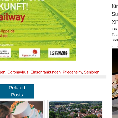
fü
St
X
Ein
Tec
und
zu 
gen
,
Coronavirus
,
Einschränkungen
,
Pflegeheim
,
Senioren
Related
Posts