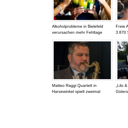
Alkoholprobleme in Bielefeld
Freie 
verursachen mehr Fehltage
3.870 
Matteo Raggi Quartett in
„Lilo &
Harsewinkel spielt zweimal
Güters