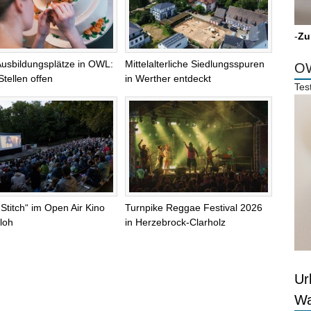
-
Zu
Ausbildungsplätze in OWL:
Mittelalterliche Siedlungsspuren
OW
Stellen offen
in Werther entdeckt
Tes
 Stitch“ im Open Air Kino
Turnpike Reggae Festival 2026
loh
in Herzebrock-Clarholz
Ur
Wa