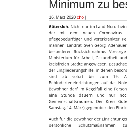
Minimum zu be
16. März 2020
cho
|
Gütersloh
. Nicht nur im Land Nordrhein
der mit dem neuen Coronavirus inf
pflegebedürftiger und vorerkrankter Pe
mahnen Landrat Sven-Georg Adenauer
besonderer Rücksichtnahme, Vorsorg
Ministerium für Arbeit, Gesundheit un
kreisfreien Städte angewiesen, Besuchs
der Eingliederungshilfe, in denen beso
sind ab sofort bis zum 19. Ap
Behinderteneinrichtungen auf das Not
Bewohner darf im Regelfall eine Pers
eine Stunde dauern und nur noch
Gemeinschaftsräumen. Der Kreis Güt
Samstag, 14. März) gegenüber den Einric
Auch für die Bewohner der Einrichtungen
persönliche Schutzmaßnahmen 