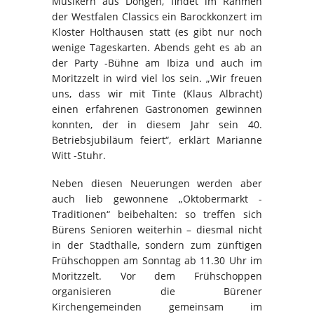
Musikern aus Dongen, findet im Rahmen
der Westfalen Classics ein Barockkonzert im
Kloster Holthausen statt (es gibt nur noch
wenige Tageskarten. Abends geht es ab an
der Party -Bühne am Ibiza und auch im
Moritzzelt in wird viel los sein. „Wir freuen
uns, dass wir mit Tinte (Klaus Albracht)
einen erfahrenen Gastronomen gewinnen
konnten, der in diesem Jahr sein 40.
Betriebsjubiläum feiert“, erklärt Marianne
Witt -Stuhr.
Neben diesen Neuerungen werden aber
auch lieb gewonnene „Oktobermarkt -
Traditionen“ beibehalten: so treffen sich
Bürens Senioren weiterhin – diesmal nicht
in der Stadthalle, sondern zum zünftigen
Frühschoppen am Sonntag ab 11.30 Uhr im
Moritzzelt. Vor dem Frühschoppen
organisieren die Bürener
Kirchengemeinden gemeinsam im