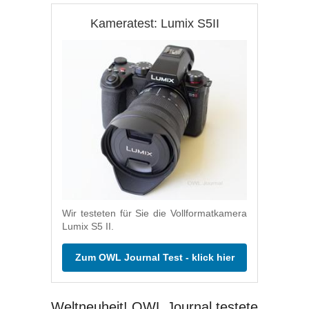
Kameratest: Lumix S5II
Wir testeten für Sie die Vollformatkamera
Lumix S5 II.
Zum OWL Journal Test - klick hier
Weltneuheit! OWL Journal testete