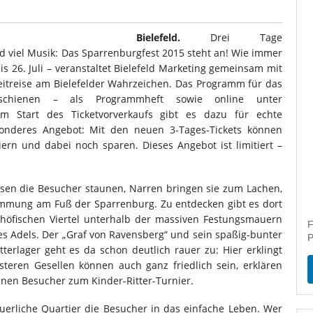
Bielefeld.
Drei Tage
nd viel Musik: Das Sparrenburgfest 2015 steht an! Wie immer
s 26. Juli – veranstaltet Bielefeld Marketing gemeinsam mit
 Zeitreise am Bielefelder Wahrzeichen. Das Programm für das
rschienen – als Programmheft sowie online unter
m Start des Ticketvorverkaufs gibt es dazu für echte
sonderes Angebot: Mit den neuen 3-Tages-Tickets können
rn und dabei noch sparen. Dieses Angebot ist limitiert –
assen die Besucher staunen, Narren bringen sie zum Lachen,
Stimmung am Fuß der Sparrenburg. Zu entdecken gibt es dort
 höfischen Viertel unterhalb der massiven Festungsmauern
F
 des Adels. Der „Graf von Ravensberg“ und sein spaßig-bunter
P
tterlager geht es da schon deutlich rauer zu: Hier erklingt
nsteren Gesellen können auch ganz friedlich sein, erklären
inen Besucher zum Kinder-Ritter-Turnier.
äuerliche Quartier die Besucher in das einfache Leben. Wer