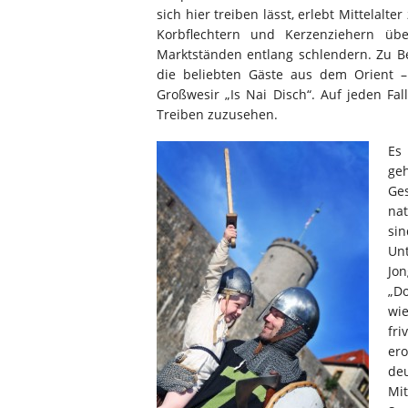
sich hier treiben lässt, erlebt Mittela
Korbflechtern und Kerzenziehern üb
Marktständen entlang schlendern. Zu B
die beliebten Gäste aus dem Orient –
Großwesir „Is Nai Disch“. Auf jeden Fa
Treiben zuzusehen.
Es 
ge
Ge
na
si
Un
Jo
„D
wi
fr
er
de
Mi