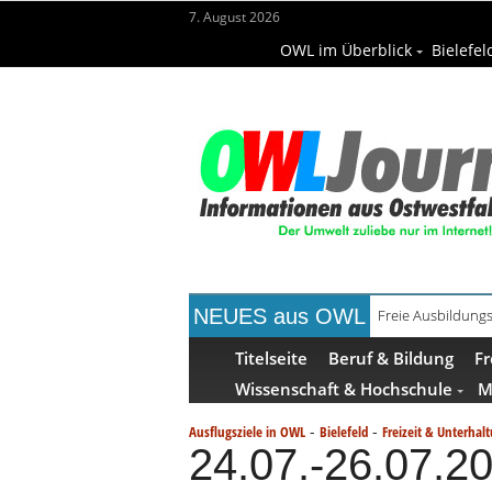
7. August 2026
OWL im Überblick
Bielefel
NEUES aus OWL
Recyclingpapier 
Titelseite
Beruf & Bildung
Fr
Wissenschaft & Hochschule
M
-
-
Ausflugsziele in OWL
Bielefeld
Freizeit & Unterhal
24.07.-26.07.2