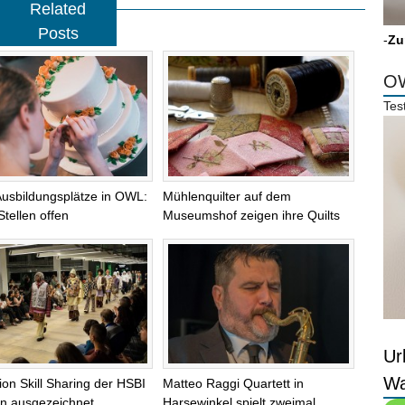
Related
Posts
-
Zu
OW
Tes
Ausbildungsplätze in OWL:
Mühlenquilter auf dem
Stellen offen
Museumshof zeigen ihre Quilts
Ur
Wa
tion Skill Sharing der HSBI
Matteo Raggi Quartett in
lin ausgezeichnet
Harsewinkel spielt zweimal