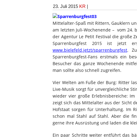
23. Juli 2015
KR
|
Mittelalter-Spaß mit Rittern, Gauklern u
am letzten Juli-Wochenende – vom 24. bi
der Agentur Le Petit Festival die große
Sparrenburgfest 2015 ist jetzt e
www.bielefeld.jetzt/sparrenburgfest
. Zu
Sparrenburgfest-Fans erstmals ein be
Besucher das ganze Wochenende mitfeie
man sollte also schnell zugreifen.
Vier Welten am Fuße der Burg: Ritter l
Live-Musik sorgt für unvergleichliche 
wieder vier große Erlebnisbereiche: Im
zeigt sich das Mittelalter aus der Sicht
Hofstaat sorgen für Unterhaltung. Im Ri
schon mal Stahl auf Stahl. Aber die fi
gerne ihre Ausrüstung und laden die kle
Ein paar Schritte weiter entführt das b