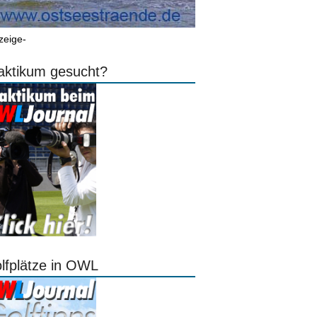
zeige-
aktikum gesucht?
lfplätze in OWL