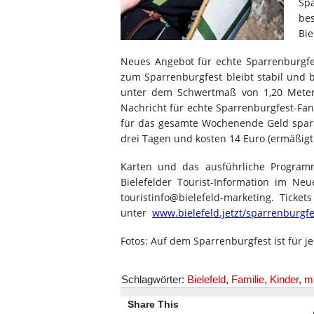
Spa
be
Bie
Neues Angebot für echte Sparrenburgfes
zum Sparrenburgfest bleibt stabil und b
unter dem Schwertmaß von 1,20 Meter 
Nachricht für echte Sparrenburgfest-Fa
für das gesamte Wochenende Geld sparen.
drei Tagen und kosten 14 Euro (ermäßigt 9
Karten und das ausführliche Programm
Bielefelder Tourist-Information im Neu
touristinfo@bielefeld-marketing. Tick
unter
www.bielefeld.jetzt/sparrenburgfe
Fotos: Auf dem Sparrenburgfest ist für j
Schlagwörter:
Bielefeld
,
Familie
,
Kinder
,
mi
Share This