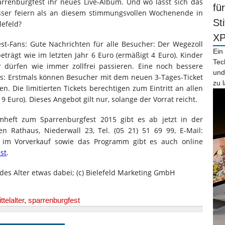
rrenburgfest ihr neues Live-Album. Und wo lässt sich das
fü
sser feiern als an diesem stimmungsvollen Wochenende in
St
lefeld?
X
t-Fans: Gute Nachrichten für alle Besucher: Der Wegezoll
Ein
eträgt wie im letzten Jahr 6 Euro (ermäßigt 4 Euro). Kinder
Tec
dürfen wie immer zollfrei passieren. Eine noch bessere
und
ns: Erstmals können Besucher mit dem neuen 3-Tages-Ticket
zu 
 Die limitierten Tickets berechtigen zum Eintritt an allen
 Euro). Dieses Angebot gilt nur, solange der Vorrat reicht.
heft zum Sparrenburgfest 2015 gibt es ab jetzt in der
en Rathaus, Niederwall 23, Tel. (05 21) 51 69 99, E-Mail:
ets im Vorverkauf sowie das Programm gibt es auch online
st
.
edes Alter etwas dabei; (c) Bielefeld Marketing GmbH
ttelalter
,
sparrenburgfest