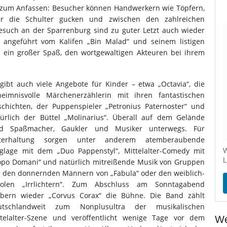
lter zum Anfassen: Besucher können Handwerkern wie Töpfern,
er die Schulter gucken und zwischen den zahlreichen
esuch an der Sparrenburg sind zu guter Letzt auch wieder
 angeführt vom Kalifen „Bin Malad“ und seinem listigen
ll ein großer Spaß, den wortgewaltigen Akteuren bei ihrem
gibt auch viele Angebote für Kinder – etwa „Octavia“, die
heimnisvolle Märchenerzählerin mit ihren fantastischen
schichten, der Puppenspieler „Petronius Paternoster“ und
türlich der Büttel „Molinarius“. Überall auf dem Gelände
nd Spaßmacher, Gaukler und Musiker unterwegs. Für
terhaltung sorgen unter anderem atemberaubende
nglage mit dem „Duo Pappenstyl“, Mittelalter-Comedy mit
W
L
opo Domani“ und natürlich mitreißende Musik von Gruppen
e den donnernden Männern von „Fabula“ oder den weiblich-
ivolen „Irrlichtern“. Zum Abschluss am Sonntagabend
obern wieder „Corvus Corax“ die Bühne. Die Band zählt
utschlandweit zum Nonplusultra der musikalischen
ttelalter-Szene und veröffentlicht wenige Tage vor dem
We