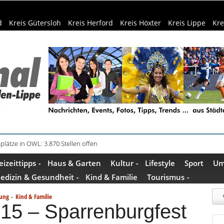
d
Kreis Gütersloh
Kreis Herford
Kreis Höxter
Kreis Lippe
Kre
in Küche und Bad schont Ressourcen
eizeittipps
Haus & Garten
Kultur
Lifestyle
Sport
Um
edizin & Gesundheit
Kind & Familie
Tourismus
-
tung
Kind & Familie
015 – Sparrenburgfest