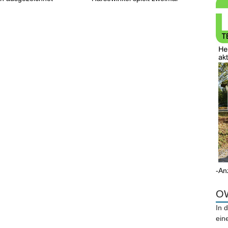
-An
OW
In 
ein