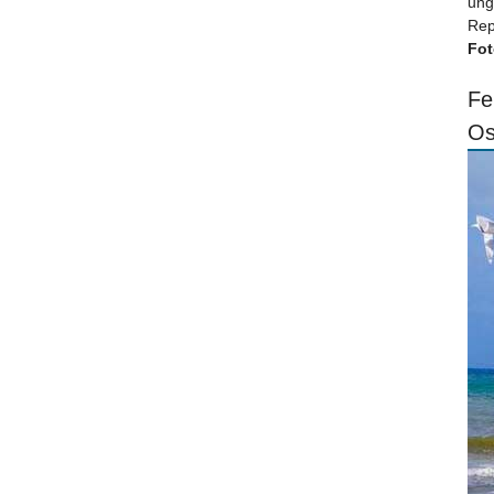
ung
Rep
Fot
Fe
Os