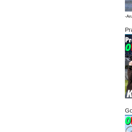
-An
Pr
Go