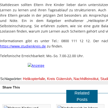
Stattdessen sollten Eltern ihre Kinder lieber darin unterstütze
Lernen zu lernen und ihren Tagesablauf zu strukturieren. Auch
ihre Eltern gerade in der jetzigen Zeit besonders als Ansprechp
und Nöte. Ein in dem Ratgeber enthaltener „Helikopter-Pil
Selbsteinschätzung. Sie erfahren zudem, wie sie eine gute Ba
Loslassen finden, warum zum Lernen auch Scheitern gehört und v
Informationen gibt es unter Tel.: 0800 111 12 12. Der näch
https://www.studienkreis.de
zu finden.
Telefonische Erreichbarkeit: Mo.-So. 7.00-22.00 Uhr.
Schlagwörter:
Helikopterfalle
,
Kreis Gütersloh
,
Nachhilfeinstitut
,
Stud
Share This
Related
Posts