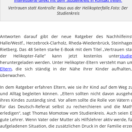
Vertrauen statt Kontrolle: Raus aus der Helikopterfalle.Foto: Der
Studienkreis
Antworten darauf gibt der neue Ratgeber des Nachhilfeinsti
Halle/Westf., Herzebrock-Clarholz, Rheda-Wiedenbrück, Steinhage
Rietberg. Das 48 Seiten starke E-Book mit dem Titel „Vertrauen sta
der Helikopter-Falle“ kann jetzt kostenlos unter
studie
heruntergeladen werden. Unter Helikopter-Eltern versteht man u
Eltern
, die sich ständig in der Nähe ihrer Kinder aufhalt
überwachen.
In dem Ratgeber erfahren Eltern, wie sie ihr Kind auf dem Weg z
und Alltag begleiten können. „Eltern sollten nicht davon ausgeh
ihres Kindes zuständig sind. Vor allem sollte die Rolle von Väter
für das Deutsch-Referat selbst zu recherchieren und die Mat
erledigen“, sagt Thomas Momotow vom Studienkreis. Auch seien El
gute Lehrer. Wenn Vater oder Mutter als Hilfslehrer aktiv werde, f
aufgeladenen Situation, die zusätzlichen Druck in der Familie erze