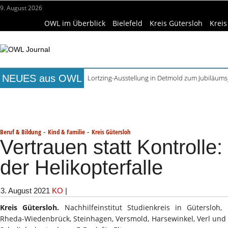
9. August 2026
OWL im Überblick
Bielefeld
Kreis Gütersloh
Kreis
NEUES aus OWL
Lortzing-Ausstellung in Detmold zum Jubiläums
ReCartney in Büren spielt Beatles- und McCartn
Titelseite
Beruf & Bildung
Freizeittipps
Haus & Ga
Mittelalterwoche und Escape Room im Minde
Sommerfest im Robert Koepke Haus mit Kunst 
Wissenschaft & Hochschule
Medizin & Gesundheit
K
Ishara und Aquawede öffnen wieder – Revision
-
-
Beruf & Bildung
Kind & Familie
Kreis Gütersloh
Vertrauen statt Kontrolle
der Helikopterfalle
3. August 2021
KO
|
Kreis Gütersloh.
Nachhilfeinstitut Studienkreis in Gütersloh, 
Rheda-Wiedenbrück, Steinhagen, Versmold, Harsewinkel, Verl und 