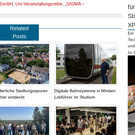
n GmbH
,
Uni-Veranstaltungsreihe
,
„SIGMA –
fü
St
X
Related
Ein
Posts
Tec
und
zu 
alterliche Siedlungsspuren
Digitale Bahnsysteme in Minden:
ther entdeckt
Lokführer im Studium