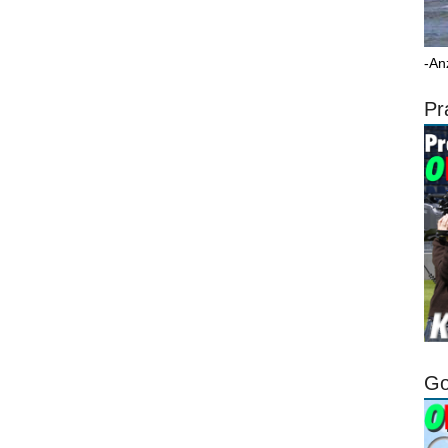
-An
Pr
Go