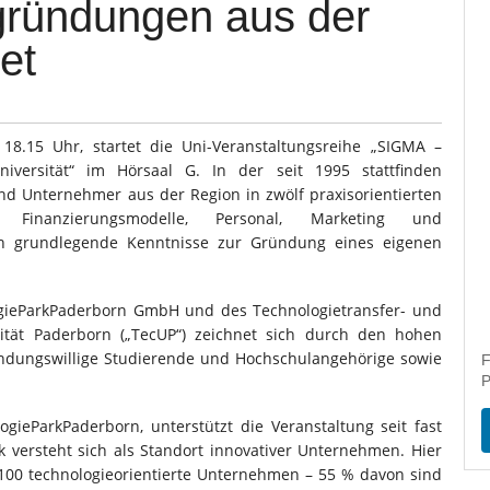
ründungen aus der
tet
 18.15 Uhr, startet die Uni-Veranstaltungsreihe „SIGMA –
versität“ im Hörsaal G. In der seit 1995 stattfinden
nd Unternehmer aus der Region in zwölf praxisorientierten
, Finanzierungsmodelle, Personal, Marketing und
 grundlegende Kenntnisse zur Gründung eines eigenen
ogieParkPaderborn GmbH und des Technologietransfer- und
sität Paderborn („TecUP“) zeichnet sich durch den hohen
ündungswillige Studierende und Hochschulangehörige sowie
F
P
ogieParkPaderborn, unterstützt die Veranstaltung seit fast
k versteht sich als Standort innovativer Unternehmen. Hier
00 technologieorientierte Unternehmen – 55 % davon sind