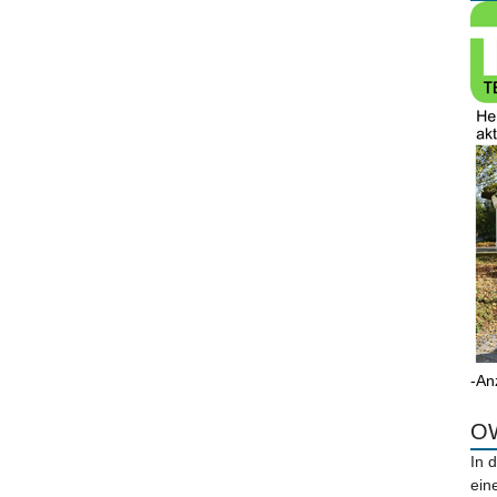
-An
OW
In 
ein