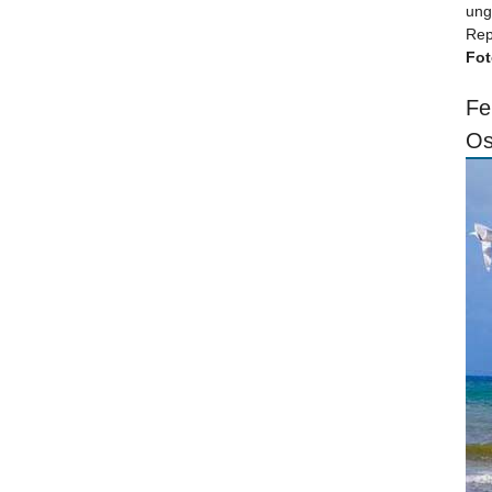
ung
Rep
Fot
Fe
Os