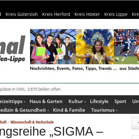
d
Kreis Gütersloh
Kreis Herford
Kreis Höxter
Kreis Lippe
Kre
plätze in OWL: 3.870 Stellen offen
in Küche und Bad schont Ressourcen
eizeittipps
Haus & Garten
Kultur
Lifestyle
Sport
Um
edizin & Gesundheit
Kind & Familie
Tourismus
-
chaft
Wissenschaft & Hochschule
ungsreihe „SIGMA –