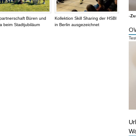
-
Zu
partnerschaft Büren und
Kollektion Skill Sharing der HSBI
na beim Stadtjubiläum
in Berlin ausgezeichnet
OW
Tes
Ur
Wa