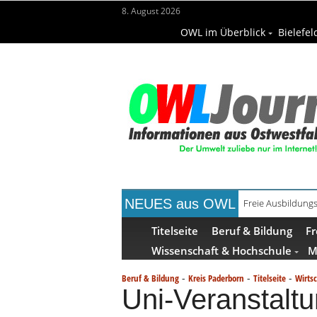
8. August 2026
OWL im Überblick
Bielefel
NEUES aus OWL
Freie Ausbildungs
Recyclingpapier 
Titelseite
Beruf & Bildung
Fr
Wissenschaft & Hochschule
M
-
-
-
Beruf & Bildung
Kreis Paderborn
Titelseite
Wirts
Uni-Veranstalt