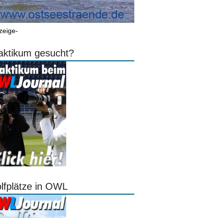
zeige-
aktikum gesucht?
lfplätze in OWL