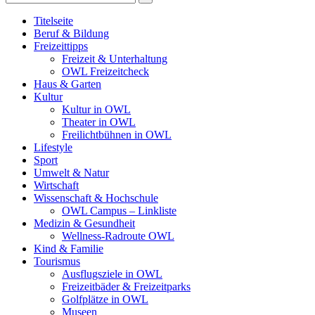
Titelseite
Beruf & Bildung
Freizeittipps
Freizeit & Unterhaltung
OWL Freizeitcheck
Haus & Garten
Kultur
Kultur in OWL
Theater in OWL
Freilichtbühnen in OWL
Lifestyle
Sport
Umwelt & Natur
Wirtschaft
Wissenschaft & Hochschule
OWL Campus – Linkliste
Medizin & Gesundheit
Wellness-Radroute OWL
Kind & Familie
Tourismus
Ausflugsziele in OWL
Freizeitbäder & Freizeitparks
Golfplätze in OWL
Museen