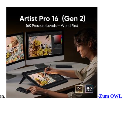
sen.
-
Zum OWL