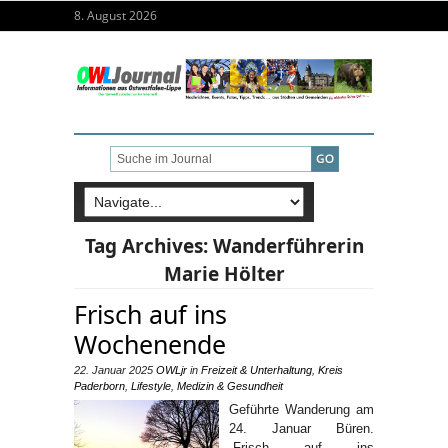
8. August 2026
Tag Archives:
Wanderführerin
Marie Hölter
Frisch auf ins
Wochenende
22. Januar 2025
OWLjr
in
Freizeit & Unterhaltung
,
Kreis
Paderborn
,
Lifestyle
,
Medizin & Gesundheit
Geführte Wanderung am
24. Januar Büren.
„Frisch auf ins