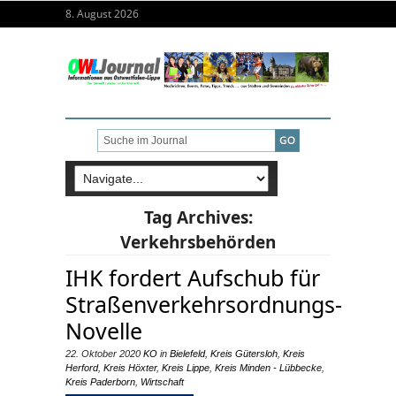
8. August 2026
Tag Archives:
Verkehrsbehörden
IHK fordert Aufschub für
Straßenverkehrsordnungs-
Novelle
22. Oktober 2020
KO
in
Bielefeld
,
Kreis Gütersloh
,
Kreis
Herford
,
Kreis Höxter
,
Kreis Lippe
,
Kreis Minden - Lübbecke
,
Kreis Paderborn
,
Wirtschaft