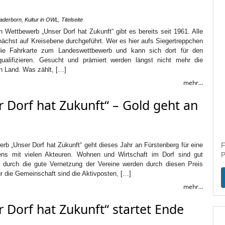
Paderborn
,
Kultur in OWL
,
Titelseite
 Wettbewerb „Unser Dorf hat Zukunft“ gibt es bereits seit 1961. Alle
unächst auf Kreisebene durchgeführt. Wer es hier aufs Siegertreppchen
die Fahrkarte zum Landeswettbewerb und kann sich dort für den
ualifizieren. Gesucht und prämiert werden längst nicht mehr die
 Land. Was zählt, […]
mehr...
 Dorf hat Zukunft“ – Gold geht an
rb „Unser Dorf hat Zukunft“ geht dieses Jahr an Fürstenberg für eine
F
ens mit vielen Akteuren. Wohnen und Wirtschaft im Dorf sind gut
P
t durch die gute Vernetzung der Vereine werden durch diesen Preis
ür die Gemeinschaft sind die Aktivposten, […]
mehr...
 Dorf hat Zukunft“ startet Ende