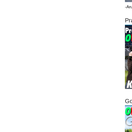
-An
Pr
Go