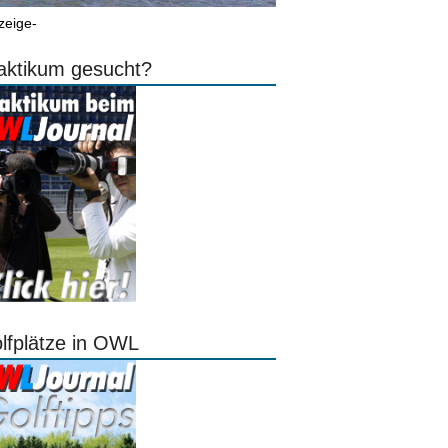
zeige-
aktikum gesucht?
lfplätze in OWL