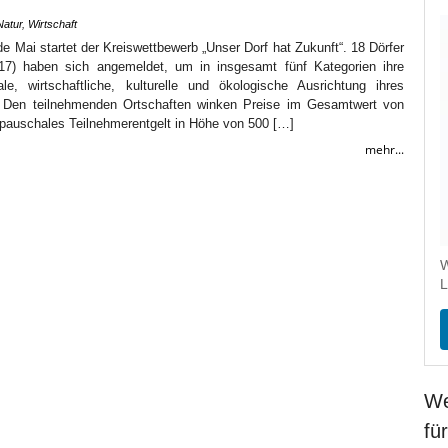
Natur
,
Wirtschaft
e Mai startet der Kreiswettbewerb „Unser Dorf hat Zukunft“. 18 Dörfer
17) haben sich angemeldet, um in insgesamt fünf Kategorien ihre
le, wirtschaftliche, kulturelle und ökologische Ausrichtung ihres
n. Den teilnehmenden Ortschaften winken Preise im Gesamtwert von
 pauschales Teilnehmerentgelt in Höhe von 500 […]
mehr...
W
L
We
fü