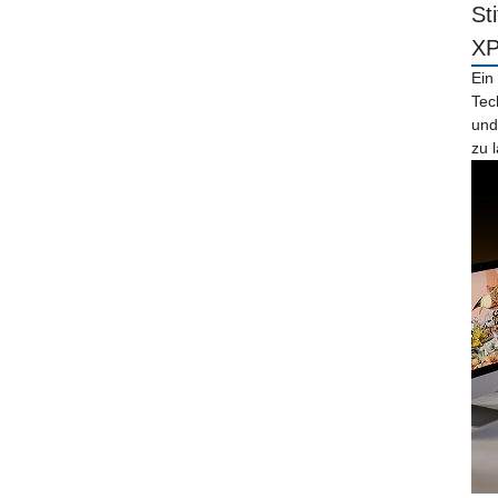
St
X
Ein
Tec
und
zu 