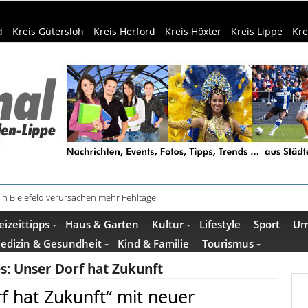
d
Kreis Gütersloh
Kreis Herford
Kreis Höxter
Kreis Lippe
Kre
schenkideen im Pop-up-Store in Büren
eizeittipps
Haus & Garten
Kultur
Lifestyle
Sport
Um
edizin & Gesundheit
Kind & Familie
Tourismus
s:
Unser Dorf hat Zukunft
 hat Zukunft“ mit neuer