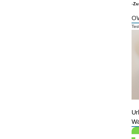
-
Zu
OW
Tes
Ur
Wa