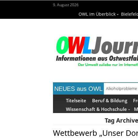
9. August 2026
OWL im Überblick
Bielefel
NEUES aus OWL
Handgemachte Ge
Titelseite
Beruf & Bildung
Fr
Wissenschaft & Hochschule
M
Tag Archive
Wettbewerb „Unser Dorf