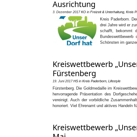
Ausrichtung
3. Dezember 2017
KO
in
Freizeit & Unterhaltung
,
Kreis 
Kreis Paderborn. Den
drei Jahre wird er z
schafft, bekommt 
Bundeswettbewerb q
Schönsten im ganzen
Kreiswettbewerb „Unser
Fürstenberg
19. Juni 2017
HS
in
Kreis Paderborn
,
Lifestyle
Fürstenberg. Die Goldmedaille im Kreiswettbewe
hervorragende Präsentation des Dorfgescheh
vereinigt. Auch der vorbildliche Zusammenhal
honoriert. Viel Ehrenamt und aktives Handeln f
Kreiswettbewerb „Unser
Mai