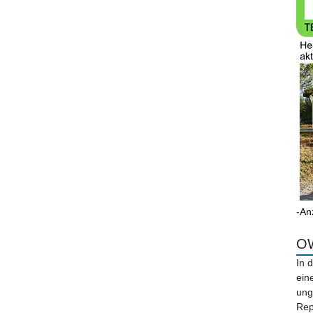
-An
OW
In 
ein
ung
Rep