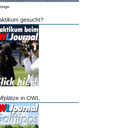
zeige-
aktikum gesucht?
lfplätze in OWL