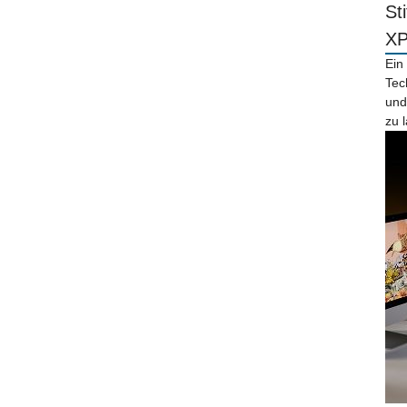
St
X
Ein
Tec
und
zu 