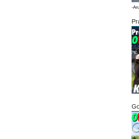
-An
Pr
Go