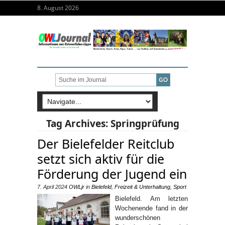
8. August 2026
Tag Archives:
Springprüfung
Der Bielefelder Reitclub
setzt sich aktiv für die
Förderung der Jugend ein
7. April 2024
OWLjr
in
Bielefeld
,
Freizeit & Unterhaltung
,
Sport
Bielefeld. Am letzten
Wochenende fand in der
wunderschönen