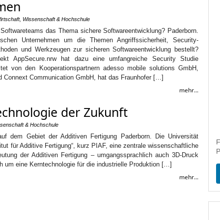
hmen
irtschaft
,
Wissenschaft & Hochschule
 Softwareteams das Thema sichere Softwareentwicklung? Paderborn.
schen Unternehmen um die Themen Angriffssicherheit, Security-
oden und Werkzeugen zur sicheren Softwareentwicklung bestellt?
jekt AppSecure.nrw hat dazu eine umfangreiche Security Studie
leitet von den Kooperationspartnern adesso mobile solutions GmbH,
 Connext Communication GmbH, hat das Fraunhofer […]
mehr...
Technologie der Zukunft
senschaft & Hochschule
uf dem Gebiet der Additiven Fertigung Paderborn. Die Universität
F
ut für Additive Fertigung“, kurz PIAF, eine zentrale wissenschaftliche
P
deutung der Additiven Fertigung – umgangssprachlich auch 3D-Druck
 um eine Kerntechnologie für die industrielle Produktion […]
mehr...