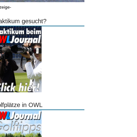
zeige-
aktikum gesucht?
lfplätze in OWL