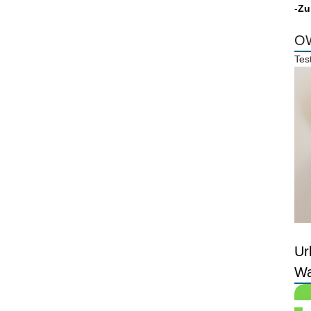
-
Zu
OW
Tes
Ur
Wa