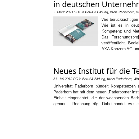
in deutschen Unterne
3. März 2021
SH1
in
Beruf & Bildung
,
Kreis Paderborn
,
W
Wie berücksichtigen
Wie ist es in deut
Kompetenz und Meth
Das Forschungspro
veröffentlicht. Beg
AXA Konzern AG und
Neues Institut für die 
31. Juli 2019
PC
in
Beruf & Bildung
,
Kreis Paderborn
,
Wis
Universität Paderborn bündelt Kompetenzen a
Paderborn hat mit dem neuen „Paderborner Instit
Einheit eingerichtet, die der wachsenden Be
genannt – Rechnung trägt. Dabei handelt es sich