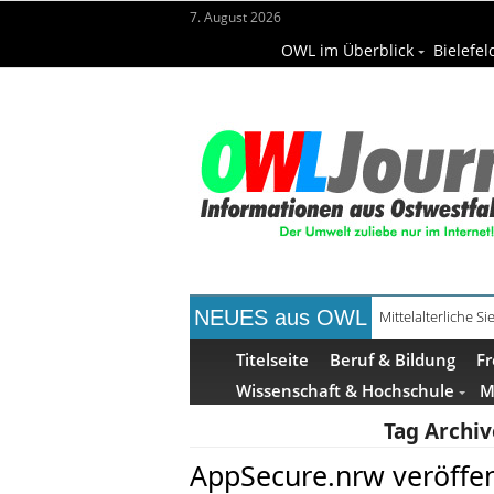
7. August 2026
OWL im Überblick
Bielefel
NEUES aus OWL
Mittelalterliche 
Mühlenquilter au
Titelseite
Beruf & Bildung
Fr
Wissenschaft & Hochschule
M
Tag Archiv
AppSecure.nrw veröffen