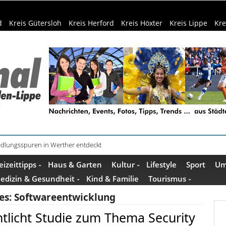
d
Kreis Gütersloh
Kreis Herford
Kreis Höxter
Kreis Lippe
Kre
Siedlungsspuren in Werther entdeckt
f dem Museumshof zeigen ihre Quilts
eizeittipps
Haus & Garten
Kultur
Lifestyle
Sport
Um
edizin & Gesundheit
Kind & Familie
Tourismus
es:
Softwareentwicklung
tlicht Studie zum Thema Security