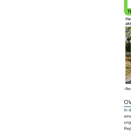
-An
OW
In 
ein
ung
Rep