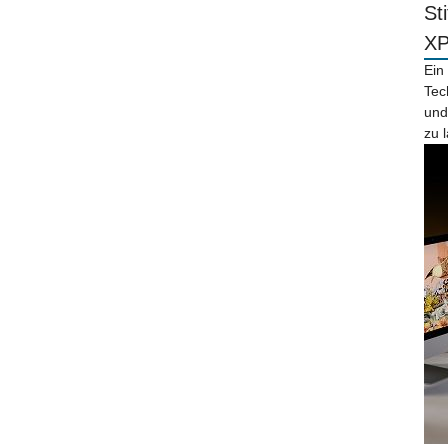
St
X
Ein
Tec
und
zu 