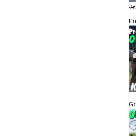
-An
Pr
Go