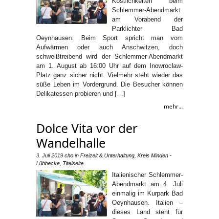
Köstlichkeiten beim
Schlemmer-Abendmarkt
am Vorabend der
Parklichter Bad
Oeynhausen. Beim Sport spricht man vom
Aufwärmen oder auch Anschwitzen, doch
schweißtreibend wird der Schlemmer-Abendmarkt
am 1. August ab 16:00 Uhr auf dem Inowroclaw-
Platz ganz sicher nicht. Vielmehr steht wieder das
süße Leben im Vordergrund. Die Besucher können
Delikatessen probieren und […]
mehr...
Dolce Vita vor der
Wandelhalle
3. Juli 2019
cho
in
Freizeit & Unterhaltung
,
Kreis Minden -
Lübbecke
,
Titelseite
Italienischer Schlemmer-
Abendmarkt am 4. Juli
einmalig im Kurpark Bad
Oeynhausen. Italien –
dieses Land steht für