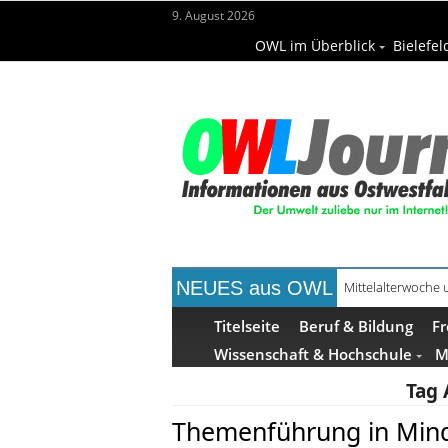
9. August 2026
OWL im Überblick
Bielefel
NEUES aus OWL
Mittelalterwoch
Titelseite
Beruf & Bildung
Fr
Wissenschaft & Hochschule
M
Tag 
Themenführung in Mind