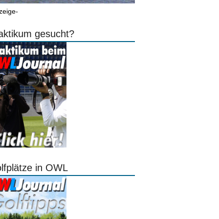
zeige-
aktikum gesucht?
lfplätze in OWL