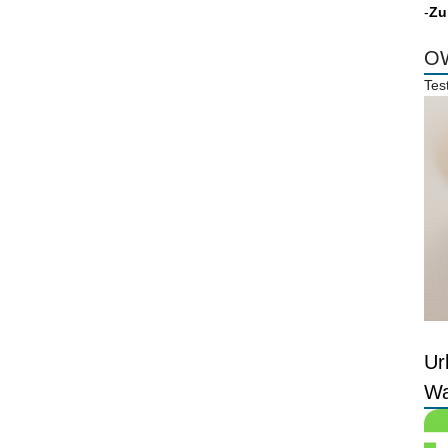
-
Zu
OW
Tes
Ur
Wa