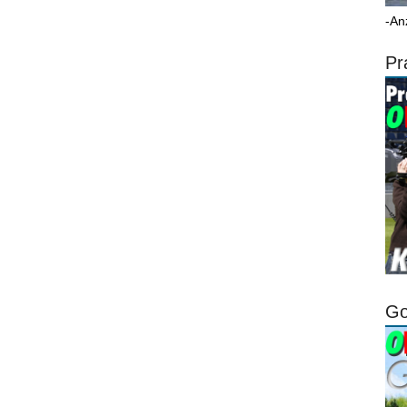
-An
Pr
Go