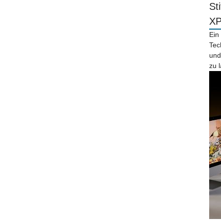
St
X
Ein
Tec
und
zu 