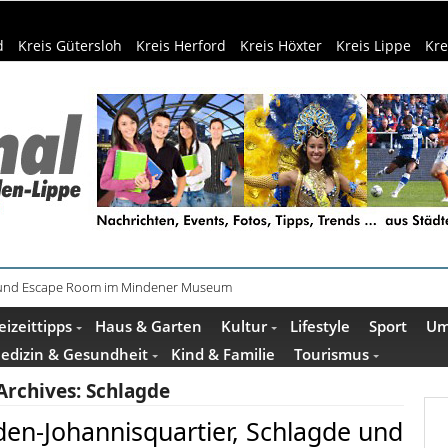
d
Kreis Gütersloh
Kreis Herford
Kreis Höxter
Kreis Lippe
Kre
e und Escape Room im Mindener Museum
eizeittipps
Haus & Garten
Kultur
Lifestyle
Sport
Um
edizin & Gesundheit
Kind & Familie
Tourismus
Archives:
Schlagde
en-Johannisquartier, Schlagde und