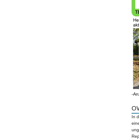
-An
OW
In 
ein
ung
Rep