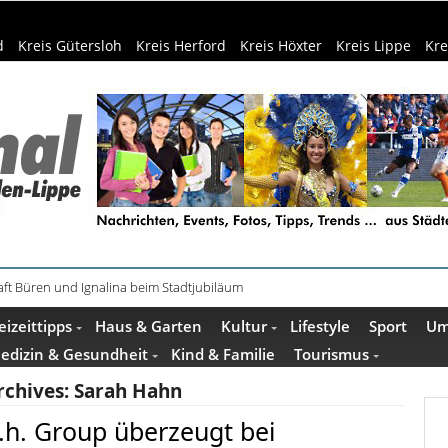
d
Kreis Gütersloh
Kreis Herford
Kreis Höxter
Kreis Lippe
Kre
ft Büren und Ignalina beim Stadtjubiläum
haring der HSBI in Berlin ausgezeichnet
eizeittipps
Haus & Garten
Kultur
Lifestyle
Sport
Um
edizin & Gesundheit
Kind & Familie
Tourismus
rchives:
Sarah Hahn
.h. Group überzeugt bei