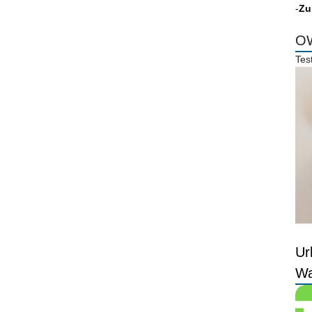
-
Zu
OW
Tes
Ur
Wa