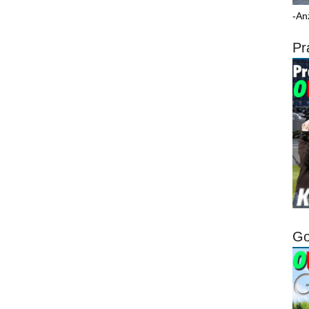
-An
Pr
Go