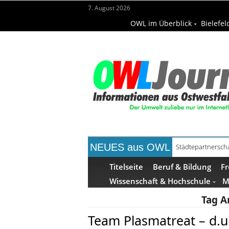
7. August 2026
OWL im Überblick
Bielefel
NEUES aus OWL
Städtepartnerscha
Kollektion Skill S
Titelseite
Beruf & Bildung
Fr
Wissenschaft & Hochschule
M
Tag A
Team Plasmatreat – d.u