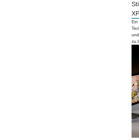
St
X
Ein
Tec
und
zu 