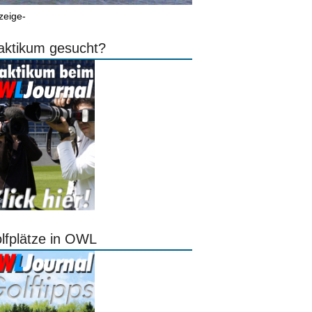
zeige-
aktikum gesucht?
lfplätze in OWL