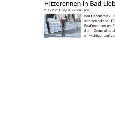
Hitzerennen in Bad Lie
2. Juli 2026
OWLjr
in
Bielefeld
,
Sport
Bad Liebenstein / S
unterschiedliche 
Straßenrennen am 26
d.u.h. Group alles a
ein wichtiger Lauf z