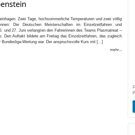
benstein
teinhagen. Zwei Tage, hochsommerliche Temperaturen und zwei völlig
Rennen: Die Deutschen Meisterschaften im Einzelzeitfahren und
. und 27. Juni verlangten den Fahrerinnen des Teams Plasmatreat –
b. Den Auftakt bildete am Freitag das Einzelzeitfahren, das zugleich
ur Bundesliga-Wertung war. Der anspruchsvolle Kurs mit […]
mehr...
F
P