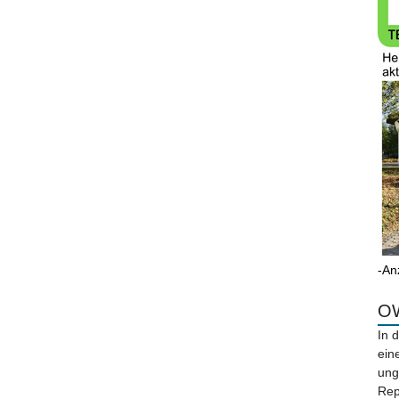
-An
OW
In 
ein
ung
Rep