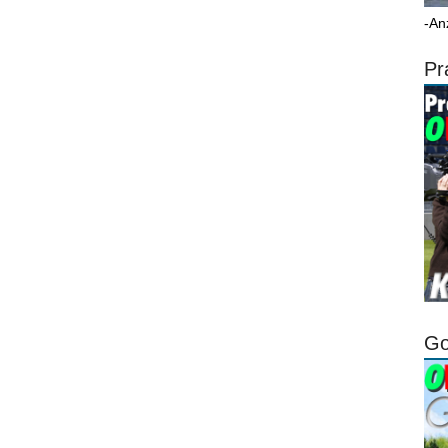
-An
Pr
Go