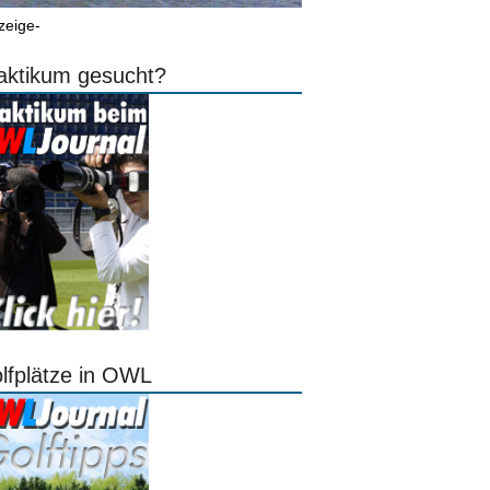
zeige-
aktikum gesucht?
lfplätze in OWL