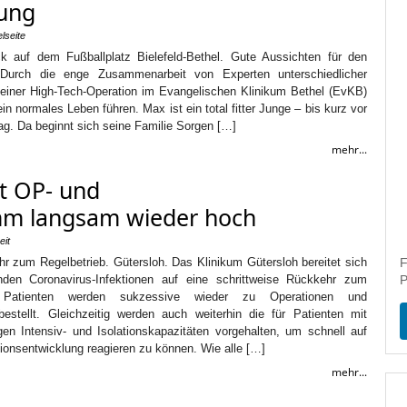
zung
elseite
k auf dem Fußballplatz Bielefeld-Bethel. Gute Aussichten für den
 Durch die enge Zusammenarbeit von Experten unterschiedlicher
 einer High-Tech-Operation im Evangelischen Klinikum Bethel (EvKB)
in normales Leben führen. Max ist ein total fitter Junge – bis kurz vor
g. Da beginnt sich seine Familie Sorgen […]
mehr...
rt OP- und
m langsam wieder hoch
eit
r zum Regelbetrieb. Gütersloh. Das Klinikum Gütersloh bereitet sich
F
nden Coronavirus-Infektionen auf eine schrittweise Rückkehr zum
P
. Patienten werden sukzessive wieder zu Operationen und
estellt. Gleichzeitig werden auch weiterhin die für Patienten mit
n Intensiv- und Isolationskapazitäten vorgehalten, um schnell auf
tionsentwicklung reagieren zu können. Wie alle […]
mehr...