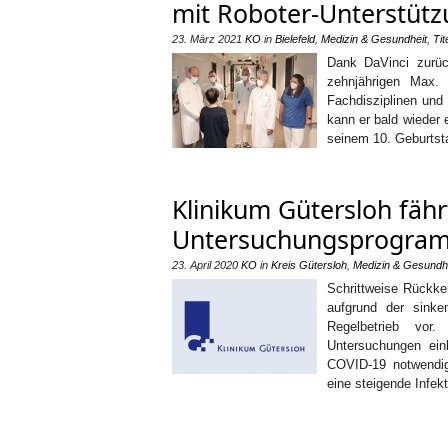
mit Roboter-Unterstüt
23. März 2021
KO
in
Bielefeld
,
Medizin & Gesundheit
,
Tit
Dank DaVinci zurüc
zehnjährigen Max.
Fachdisziplinen und
kann er bald wieder e
seinem 10. Geburtsta
Klinikum Gütersloh fäh
Untersuchungsprogram
23. April 2020
KO
in
Kreis Gütersloh
,
Medizin & Gesundh
Schrittweise Rückkeh
aufgrund der sinke
Regelbetrieb vor
Untersuchungen einb
COVID-19 notwendige
eine steigende Infek