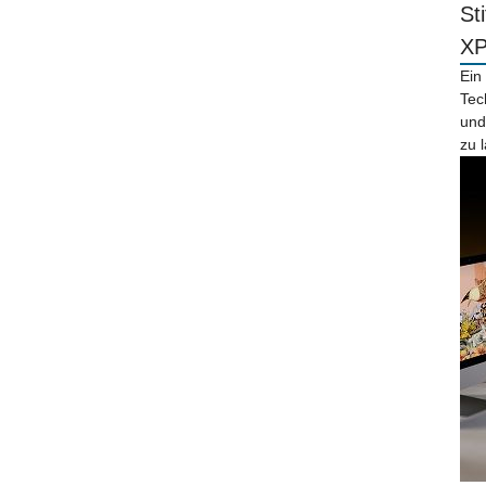
St
X
Ein
Tec
und
zu 