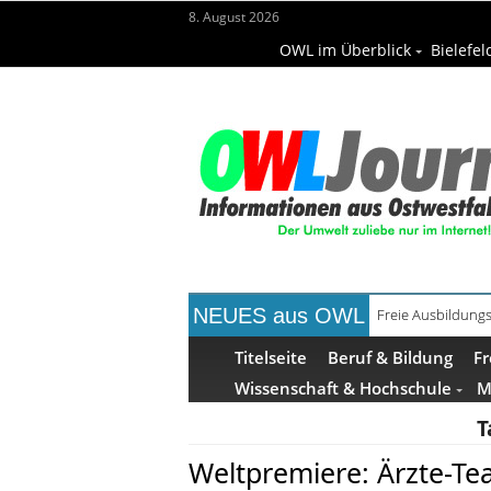
8. August 2026
OWL im Überblick
Bielefel
NEUES aus OWL
Freie Ausbildungs
Recyclingpapier 
Titelseite
Beruf & Bildung
Fr
Wissenschaft & Hochschule
M
T
Weltpremiere: Ärzte-Te