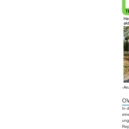
-An
OW
In 
ein
ung
Rep