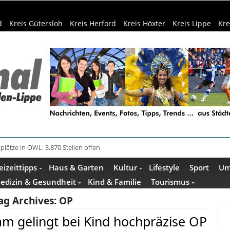
d
Kreis Gütersloh
Kreis Herford
Kreis Höxter
Kreis Lippe
Kre
plätze in OWL: 3.870 Stellen offen
in Küche und Bad schont Ressourcen
eizeittipps
Haus & Garten
Kultur
Lifestyle
Sport
Um
edizin & Gesundheit
Kind & Familie
Tourismus
ag Archives:
OP
am gelingt bei Kind hochpräzise OP