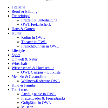
Titelseite
Beruf & Bildung
Freizeittipps
Freizeit & Unterhaltung
OWL Freizeitcheck
Haus & Garten
Kultur
Kultur in OWL
Theater in OWL
Freilichtbühnen in OWL
Lifestyle
Sport
Umwelt & Natur
Wirtschaft
Wissenschaft & Hochschule
OWL Campus – Linkliste
Medizin & Gesundheit
Wellness-Radroute OWL
Kind & Familie
Tourismus
Ausflugsziele in OWL
Freizeitbäder & Freizeitparks
Golfplätze in OWL
Museen