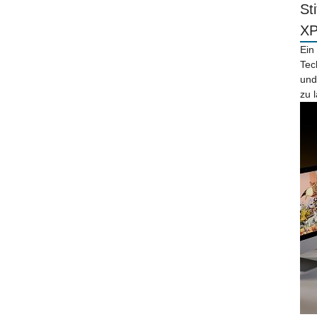
St
X
Ein
Tec
und
zu 