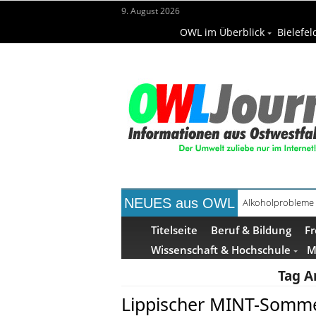
9. August 2026
OWL im Überblick
Bielefel
NEUES aus OWL
Alkoholprobleme 
Titelseite
Beruf & Bildung
Fr
Wissenschaft & Hochschule
M
Tag A
Lippischer MINT-Somme