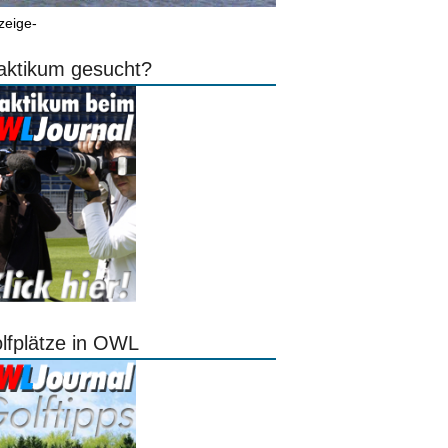
zeige-
aktikum gesucht?
lfplätze in OWL