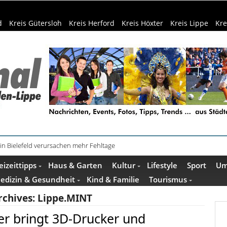
d
Kreis Gütersloh
Kreis Herford
Kreis Höxter
Kreis Lippe
Kre
in Bielefeld verursachen mehr Fehltage
eizeittipps
Haus & Garten
Kultur
Lifestyle
Sport
Um
edizin & Gesundheit
Kind & Familie
Tourismus
rchives:
Lippe.MINT
r bringt 3D-Drucker und