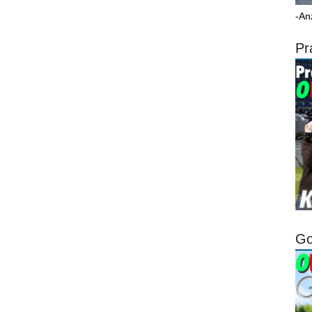
-An
Pr
Go