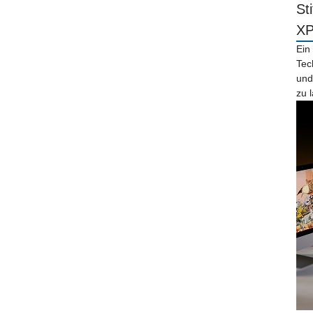
St
X
Ein
Tec
und
zu 