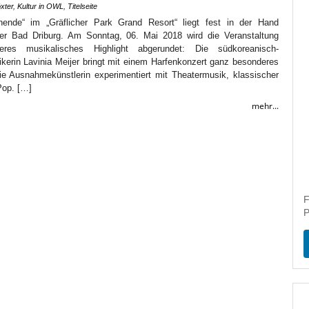
xter
,
Kultur in OWL
,
Titelseite
ende“ im „Gräflicher Park Grand Resort“ liegt fest in der Hand
ler Bad Driburg. Am Sonntag, 06. Mai 2018 wird die Veranstaltung
res musikalisches Highlight abgerundet: Die südkoreanisch-
kerin Lavinia Meijer bringt mit einem Harfenkonzert ganz besonderes
Die Ausnahmekünstlerin experimentiert mit Theatermusik, klassischer
Pop. […]
mehr...
F
P