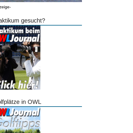
zeige-
aktikum gesucht?
lfplätze in OWL