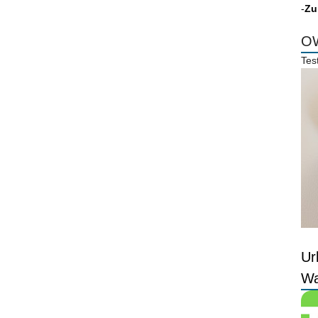
-
Zu
OW
Tes
Ur
Wa