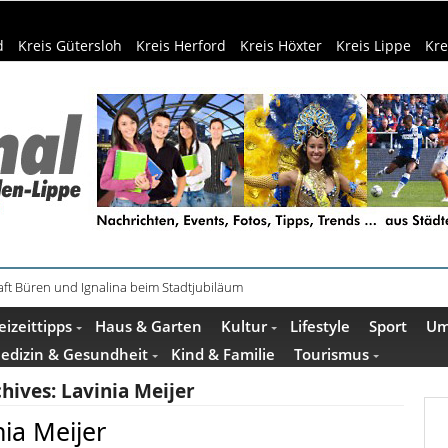
d
Kreis Gütersloh
Kreis Herford
Kreis Höxter
Kreis Lippe
Kre
ft Büren und Ignalina beim Stadtjubiläum
eizeittipps
Haus & Garten
Kultur
Lifestyle
Sport
Um
edizin & Gesundheit
Kind & Familie
Tourismus
chives:
Lavinia Meijer
ia Meijer