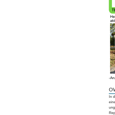
-An
OW
In 
ein
ung
Rep