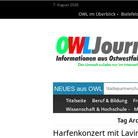
7. August 2026
OWL im Überblick
Bielefel
NEUES aus OWL
Städtepartnerscha
Titelseite
Beruf & Bildung
Fr
Wissenschaft & Hochschule
M
Tag Ar
Harfenkonzert mit Lavin